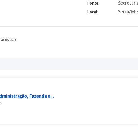
Secretari
Fonte:
Serro/M
Local:
ta notícia.
dministração, Fazenda e...
os