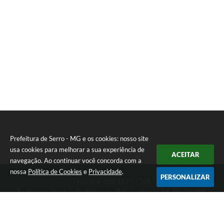
Prefeitura de Serro - MG e os cookies: nosso site
usa cookies para melhorar a sua experiência de
ACEITAR
navegação. Ao continuar você concorda com a
nossa
Política de Cookies
e
Privacidade
.
PERSONALIZAR
Telefone: (38) 3541-1368
Endereço: Praça João Pinheiro, 154 - Centro | CEP: 39150-000
Segunda-feira a Sexta-feira das 09:00 as 15:00 horas
CNPJ: 18.303.271/0001-81
Prefeitura de Serro - MG