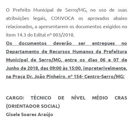
Links
O Prefeito Municipal de Serro/MG, no uso de suas
Audiências Públicas
atribuições legais, CONVOCA os aprovados abaixo
Galeria de Fotos
relacionados, a apresentarem os documentos exigidos no
item 14.3 do Edital nº 003/2018.
Galeria de Vídeos
Os documentos deverão ser entregues no
Telefones Úteis
Departamento de Recursos Humanos da Prefeitura
Municipal de Serro/MG, entre os dias 06 e 07 de
Diário Oficial
Junho de 2018, das 09:00 às 15:00, impreterivelmente,
Contratos, Convênios e Publicações MROSC
na Praça Dr. João Pinheiro, nº 154- Centro-Serro/MG:
Ouvidoria Municipal
Notícias
CARGO: TÉCNICO DE NÍVEL MÉDIO CRAS
{ORIENTADOR SOCIAL)
Contato
Gisele Soares Araújo
Radar da Transparência Pública
Listagem de Contribuintes Inscritos na Dívida Ativa do