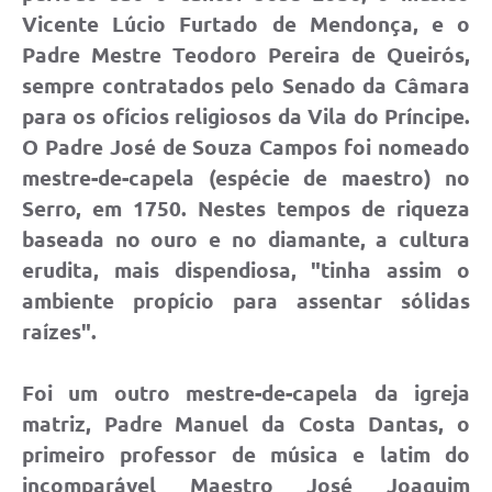
Links
Vicente Lúcio Furtado de Mendonça, e o
Audiências Públicas
Padre Mestre Teodoro Pereira de Queirós,
sempre contratados pelo Senado da Câmara
Galeria de Fotos
para os ofícios religiosos da Vila do Príncipe.
Galeria de Vídeos
O Padre José de Souza Campos foi nomeado
mestre-de-capela (espécie de maestro) no
Telefones Úteis
Serro, em 1750. Nestes tempos de riqueza
Diário Oficial
baseada no ouro e no diamante, a cultura
Contratos, Convênios e Publicações MROSC
erudita, mais dispendiosa, "tinha assim o
ambiente propício para assentar sólidas
Ouvidoria Municipal
raízes".
Notícias
Foi um outro mestre-de-capela da igreja
Contato
matriz, Padre Manuel da Costa Dantas, o
Radar da Transparência Pública
primeiro professor de música e latim do
Listagem de Contribuintes Inscritos na Dívida Ativa do
incomparável Maestro José Joaquim