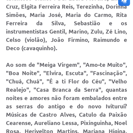
Cruz, Elgita Ferreira Reis, Terezinha, Dorinha
Simões, Maria José, Maria do Carmo, Rita
Ferreira da Silva, Sebastião e os
instrumentistas Gentil, Marino, Zulu, Zé Lino,
Celso (violão), João Firmino, Raimundo e
Deco (cavaquinho).
Ao som de "Meiga Virgem", "Amo-te Muito",
"Boa Noite", "Elvira, Escuta", "Fascinação",
"Chuá, Chuá", "É a ti Flor do Céu", "Velho
Realejo", "Casa Branca da Serra", quantas
noites e amores não foram embalados entre
as serras do antigo e do novo Ivituruí?
Músicas de Castro Alves, Catulo da Paixão
Cearense, Aureliano Lessa, Pixinguinha, Noel
Rosa, Herivelton Martins, Mariana Higina,