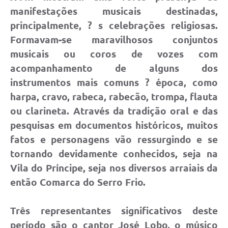
manifestações musicais destinadas,
Horário - Linhas Municipais de Coletivos
principalmente, ? s celebrações religiosas.
Lei Aldir Blanc
Formavam-se maravilhosos conjuntos
Carta de Serviços
musicais ou coros de vozes com
acompanhamento de alguns dos
Emissão de Contracheque
instrumentos mais comuns ? época, como
Chamamento Público
harpa, cravo, rabeca, rabecão, trompa, flauta
ou clarineta. Através da tradição oral e das
Convênios
pesquisas em documentos históricos, muitos
Arquivos para Download
fatos e personagens vão ressurgindo e se
SIC
tornando devidamente conhecidos, seja na
Vila do Príncipe, seja nos diversos arraiais da
FAQ
então Comarca do Serro Frio.
Jornal
Três representantes significativos deste
Covid -19 em Serro
período são o cantor José Lobo, o músico