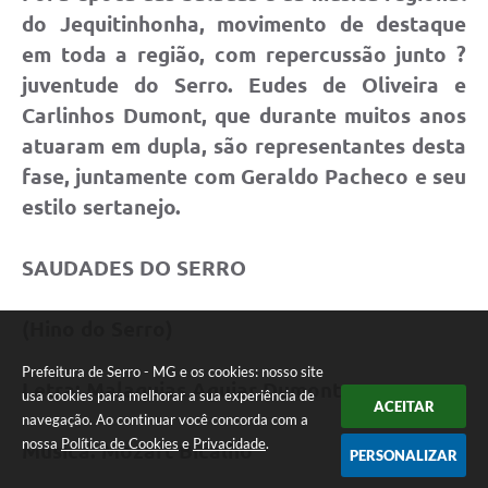
do Jequitinhonha, movimento de destaque
em toda a região, com repercussão junto ?
juventude do Serro. Eudes de Oliveira e
Carlinhos Dumont, que durante muitos anos
atuaram em dupla, são representantes desta
fase, juntamente com Geraldo Pacheco e seu
estilo sertanejo.
SAUDADES DO SERRO
(Hino do Serro)
Prefeitura de Serro - MG e os cookies: nosso site
Letra:
Malaquias Aguiar Dumont
usa cookies para melhorar a sua experiência de
ACEITAR
navegação. Ao continuar você concorda com a
nossa
Política de Cookies
e
Privacidade
.
Música:
Mozart Bicalho
PERSONALIZAR