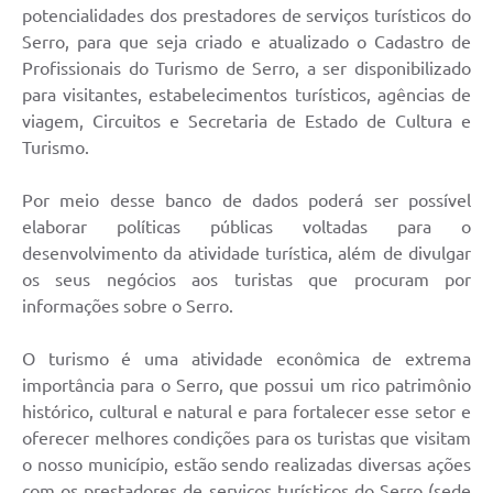
potencialidades dos prestadores de serviços turísticos do
Horário - Linhas Municipais de Coletivos
Serro, para que seja criado e atualizado o Cadastro de
Profissionais do Turismo de Serro, a ser disponibilizado
Lei Aldir Blanc
para visitantes, estabelecimentos turísticos, agências de
Carta de Serviços
viagem, Circuitos e Secretaria de Estado de Cultura e
Turismo.
Emissão de Contracheque
Chamamento Público
Por meio desse banco de dados poderá ser possível
elaborar políticas públicas voltadas para o
Convênios
desenvolvimento da atividade turística, além de divulgar
os seus negócios aos turistas que procuram por
Arquivos para Download
informações sobre o Serro.
SIC
O turismo é uma atividade econômica de extrema
FAQ
importância para o Serro, que possui um rico patrimônio
histórico, cultural e natural e para fortalecer esse setor e
Jornal
oferecer melhores condições para os turistas que visitam
Covid -19 em Serro
o nosso município, estão sendo realizadas diversas ações
com os prestadores de serviços turísticos do Serro (sede