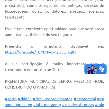
Links
e distritos), como serviços de alimentação, serviços de
hospedagens, guias, condutores, artesãos, agências,
Audiências Públicas
taxistas etc.
Galeria de Fotos
Essa é uma excelente oportunidade para que você possa
Galeria de Vídeos
aumentar a visibilidade do seu negócio.
Telefones Úteis
Preencha o formulário disponível em:
Diário Oficial
https://forms.gle/TGYbNvokhzQ5vJKg8
!
Contratos, Convênios e Publicações MROSC
A sua participação é muito importante para o
Ouvidoria Municipal
crescimento do turismo no Serro!
Notícias
PREFEITURA MUNICIPAL DE SERRO: FAZENDO HOJE,
CONSTRUINDO O AMANHÃ!
Contato
Radar da Transparência Pública
#serro
#ddd38
#circuitodosdiamantes
#estradareal
#eu
amoeupreservo
#informacaomg
#cidadeshistoricas
#min
Listagem de Contribuintes Inscritos na Dívida Ativa do