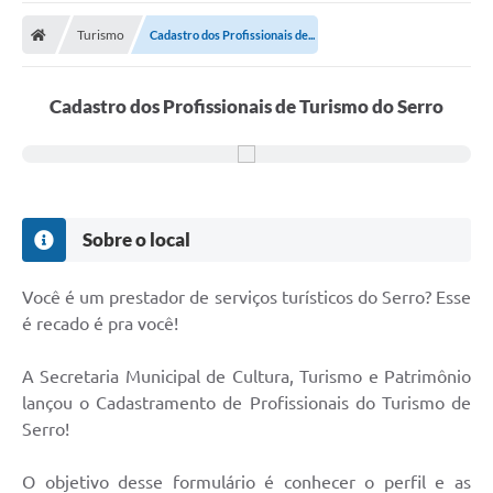
A Prefeitura
Turismo
Cadastro dos Profissionais de...
Transparência Pública
Processo Seletivo/Concurso Público
Cadastro dos Profissionais de Turismo do Serro
Taxas de Inscrição/Guia de Arrecadação / Tributos
Online
Plano Diretor Participativo de Serro/MG
Sobre o local
Planejamento e Orçamento Público: PPA - LOA -
LDO
Você é um prestador de serviços turísticos do Serro? Esse
Licitações
é recado é pra você!
Sala Mineira do Empreendedor de Serro/MG
A Secretaria Municipal de Cultura, Turismo e Patrimônio
Organizações da Sociedade Civil
lançou o Cadastramento de Profissionais do Turismo de
Serro!
Lei Paulo Gustavo
Turismo
O objetivo desse formulário é conhecer o perfil e as