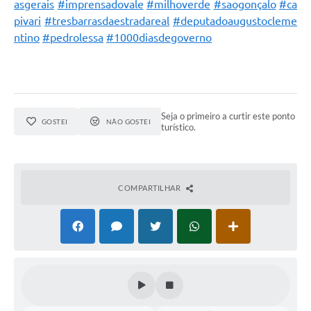
Município
asgerais
#imprensadovale
#milhoverde
#saogonçalo
#ca
pivari
#tresbarrasdaestradareal
#deputadoaugustocleme
ntino
#pedrolessa
#1000diasdegoverno
Seja o primeiro a curtir este ponto
GOSTEI
NÃO GOSTEI
turístico.
COMPARTILHAR