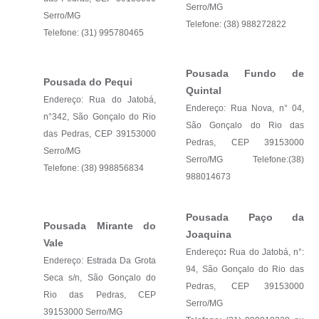
Serro/MG
Serro/MG
Telefone: (38) 988272822
Telefone: (31) 995780465
Pousada Fundo de
Pousada do Pequi
Quintal
Endereço: Rua do Jatobá,
Endereço: Rua Nova, n° 04,
n°342, São Gonçalo do Rio
São Gonçalo do Rio das
das Pedras, CEP 39153000
Pedras, CEP 39153000
Serro/MG
Serro/MG Telefone:(38)
Telefone: (38) 998856834
988014673
Pousada Paço da
Pousada Mirante do
Joaquina
Vale
Endereço
:
Rua do Jatobá, n°:
Endereço: Estrada Da Grota
94, São Gonçalo do Rio das
Seca s/n, São Gonçalo do
Pedras, CEP 39153000
Rio das Pedras, CEP
Serro/MG
39153000 Serro/MG