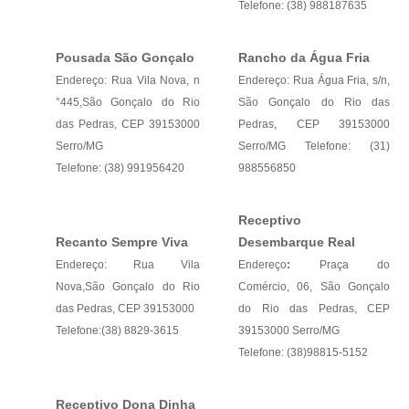
Telefone: (38) 988187635
Pousada São Gonçalo
Rancho da Água Fria
Endereço: Rua Vila Nova, n
Endereço: Rua Água Fria, s/n,
°445,São Gonçalo do Rio
São Gonçalo do Rio das
das Pedras, CEP 39153000
Pedras, CEP 39153000
Serro/MG
Serro/MG Telefone: (31)
Telefone: (38) 991956420
988556850
Receptivo
Recanto Sempre Viva
Desembarque Real
Endereço: Rua Vila
Endereço
:
Praça do
Nova,São Gonçalo do Rio
Comércio, 06, São Gonçalo
das Pedras, CEP 39153000
do Rio das Pedras, CEP
Telefone:(38) 8829-3615
39153000 Serro/MG
Telefone: (38)98815-5152
Receptivo Dona Dinha