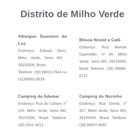
Distrito de Milho Verde
Albergue Guerreiro da
Bituca Hostel e Café
Luz
Endereço: Rua Manoel
Endereço: Estrada Serro,
Esperidião, nº 90, Milho
Milho Verde, Serro MG ,
Verde, Serro MG, 39155000,
39155000, Brasil
Brasil Telefone: (38) 99896-
Telefone: (38) 98813-7644 ou
6221
(31)99902-8629
Camping do Ademar
Camping do Nozinho
º
º
Endereço: Rua do Campo, n
Endereço: Rua Direita, n
145, Milho Verde, Serro MG,
307, Milho Verde, Serro MG,
39155000, Brasil Telefone:
39155000, Brasil Telefone:
(38) 3541-4013
(38) 98837-8085