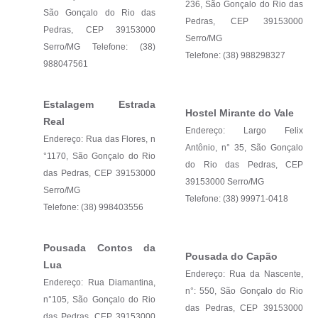
236, São Gonçalo do Rio das
São Gonçalo do Rio das
Pedras, CEP 39153000
Pedras, CEP 39153000
Serro/MG
Serro/MG Telefone: (38)
Telefone: (38) 988298327
988047561
Estalagem Estrada
Hostel Mirante do Vale
Real
Endereço: Largo Felix
Endereço: Rua das Flores, n
Antônio, n° 35, São Gonçalo
°1170, São Gonçalo do Rio
do Rio das Pedras, CEP
das Pedras, CEP 39153000
39153000 Serro/MG
Serro/MG
Telefone: (38) 99971-0418
Telefone: (38) 998403556
Pousada Contos da
Pousada do Capão
Lua
Endereço: Rua da Nascente,
Endereço: Rua Diamantina,
n°: 550, São Gonçalo do Rio
n°105, São Gonçalo do Rio
das Pedras, CEP 39153000
das Pedras, CEP 39153000