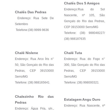
Chalés Dos 5 Amigos
Endereço:Rua do Sol
Chalés Das Pedras
Nascente, nº 105, São
Endereço: Rua Sete De
Gonçalo do Rio das Pedras,
Setembro
CEP 39153000 Serro/MG
Telefone:(38) 9999-9636
Telefone: (38) 988048227/
(38) 988187635
Chalé Nislene
Chalé Tuta
Endereço: Rua Arco Íris n°
Endereço: Rua do Fogo n°
50, São Gonçalo do Rio das
300, São Gonçalo do Rio das
Pedras, CEP 39153000
Pedras, CEP 39153000
Serro/MG
Serro/MG
Telefone: (38) 988165641
Telefone: (38) 998000321
Chalezinho Rio das
Estalagem Angu Duro
Pedras
Endereço: Rua Nascente, nº
Endereço: Água Fria, s/n.,