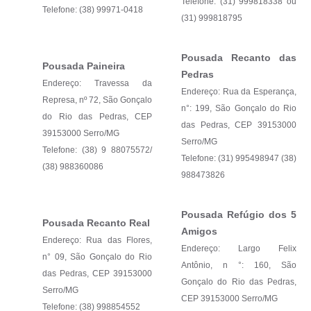
Telefone: (31) 999818338 ou
Telefone: (38) 99971-0418
(31) 999818795
Pousada Recanto das
Pousada Paineira
Pedras
Endereço: Travessa da
Endereço: Rua da Esperança,
Represa, nº 72, São Gonçalo
n°: 199, São Gonçalo do Rio
do Rio das Pedras, CEP
das Pedras, CEP 39153000
39153000 Serro/MG
Serro/MG
Telefone: (38) 9 88075572/
Telefone: (31) 995498947 (38)
(38) 988360086
988473826
Pousada Refúgio dos 5
Pousada Recanto Real
Amigos
Endereço: Rua das Flores,
Endereço: Largo Felix
n° 09, São Gonçalo do Rio
Antônio, n °: 160, São
das Pedras, CEP 39153000
Gonçalo do Rio das Pedras,
Serro/MG
CEP 39153000 Serro/MG
Telefone: (38) 998854552