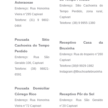
Asteraceae
Endereço: Sitio Cachoeira do
Endereço
:
Rua Honorina
Tempo Perdido, zona rural,
Vieira n°295 Capivari
Capivari
Telefone: (31) 9 9802-
Telefone: (38) 9 9955-1380
0464
Pousada Sitio
Receptivo Casa da
Cachoeira do Tempo
Bruxinha
Perdido
Endereço: Rua do tropeiro n°260
Endereço: Rua São
Capivari
Geraldo 106, Capivari
Telefone:(38)9 9929-1982
Telefone: (38) 98821-
Instagram:@Bruchoartebruxinha
6591
Pousada Domiciliar
Córrego Rico
Receptivo Pôr do Sol
Endereço: Rua Honorina
Endereço: Rua São Geraldo
Vieira n°72 Capivari
n°20 Capivari