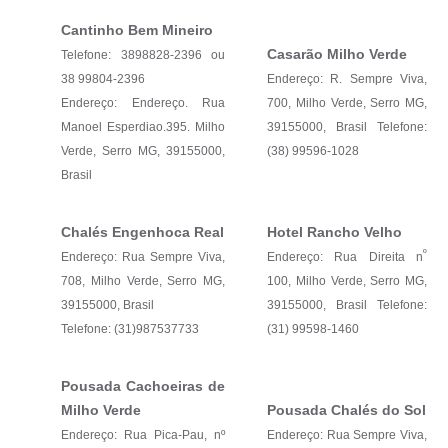
Cantinho Bem Mineiro
Casarão Milho Verde
Telefone: 3898828-2396 ou
38 99804-2396
Endereço: R. Sempre Viva,
Endereço: Endereço. Rua
700, Milho Verde, Serro MG,
Manoel Esperdiao.395. Milho
39155000, Brasil Telefone:
Verde, Serro MG, 39155000,
(38) 99596-1028
Brasil
Chalés Engenhoca Real
Hotel Rancho Velho
º
Endereço: Rua Sempre Viva,
Endereço: Rua Direita n
708, Milho Verde, Serro MG,
100, Milho Verde, Serro MG,
39155000, Brasil
39155000, Brasil Telefone:
Telefone: (31)987537733
(31) 99598-1460
Pousada Cachoeiras de
Milho Verde
Pousada Chalés do Sol
Endereço: Rua Pica-Pau, nº
Endereço: Rua Sempre Viva,