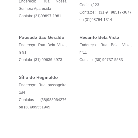
Endereço: Rua Nossa
Coelho,123
Senhora Aparecida
Contatos: (31)9 98517-3677
Contato: (31)99897-1981
ou (31)98794-1314
Pousada São Geraldo
Recanto Bela Vista
Endereço: Rua Bela Vista,
Endereço: Rua Bela Vista,
nº91
nº11
Contato: (31) 99636-4973
Contato: (38) 99737-5583
Sítio do Reginaldo
Endereço: Rua passageiro
S/N
Contatos: (38)988064276
ou (38)999551945