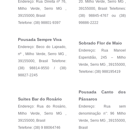
Endereço: Rua Direita nº 76,
20. Milho Verde, Serro MG ,
Milho Verde, Serro MG ,
39155000, Brasil Telefones:
39155000, Brasil
(38) 98845-4767 ou (38)
Telefone: (38) 98801-9397
99886-2222
Pousada Sempre Viva
Sobrado Flor de Maio
Endereço: Beco do Lajeado,
Endereço
:
Rua Manoel
nº , Milho Verde, Serro MG ,
Esperidião, 245 – Milho
39155000, Brasil Telefone:
Verde, Serro MG , 39155000,
(38) 98814-9550 / (38)
Telefone
:
(38) 988195419
98827-2245
Pousada Canto dos
Suites Bar do Rosário
Pássaros
Endereço: Rua do Rosário,
Endereço: Rua sem
Milho Verde, Serro MG ,
denominação n°: 96 Milho
39155000, Brasil
Verde, Serro MG , 39155000,
Telefone: (38) 9 88064746
Brasil