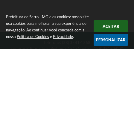
Prefeitura de Serro - MG e os cookies: nosso site
usa cookies para melhorar a sua experiência de
ACEITAR
navegação. Ao continuar você concorda com a
nossa
Política de Cookies
e
Privacidade
.
PERSONALIZAR
Telefone: (38) 3541-1368
Endereço: Praça João Pinheiro, 154 - Centro | CEP: 39150-000
Segunda-feira a Sexta-feira das 09:00 as 15:00 horas
CNPJ: 18.303.271/0001-81
Prefeitura de Serro - MG
Versão do Sistema:
3.5.3 - 19/06/2026
Portal atualizado em:
05/08/2026 14:50
Dados Abertos
Copyright Instar - 2006-2026. Todos os direitos reservados -
Instar Tecnologia