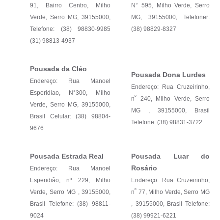
91, Bairro Centro, Milho
N° 595, Milho Verde, Serro
Verde, Serro MG, 39155000,
MG, 39155000, Telefoner:
Telefone: (38) 98830-9985
(38) 98829-8327
(31) 98813-4937
Pousada da Cléo
Pousada Dona Lurdes
Endereço: Rua Manoel
Endereço: Rua Cruzeirinho,
Esperidiao, N°300, Milho
º
n
240, Milho Verde, Serro
Verde, Serro MG, 39155000,
MG , 39155000, Brasil
Brasil Celular: (38) 98804-
Telefone: (38) 98831-3722
9676
Pousada Estrada Real
Pousada Luar do
Rosário
Endereço: Rua Manoel
Esperidião, nº 229, Milho
Endereço: Rua Cruzeirinho,
º
Verde, Serro MG , 39155000,
n
77, Milho Verde, Serro MG
Brasil Telefone: (38) 98811-
, 39155000, Brasil Telefone:
9024
(38) 99921-6221