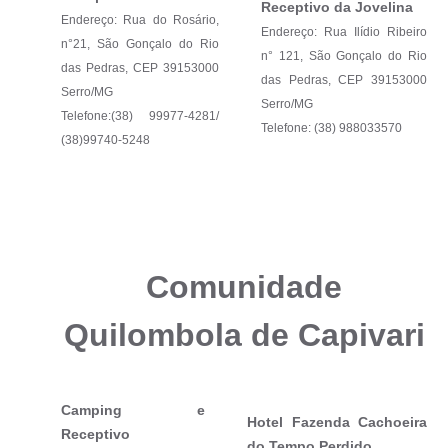
Receptivo da Jovelina
Endereço: Rua do Rosário,
Endereço: Rua Ilídio Ribeiro
n°21, São Gonçalo do Rio
n° 121, São Gonçalo do Rio
das Pedras, CEP 39153000
das Pedras, CEP 39153000
Serro/MG
Serro/MG
Telefone:(38) 99977-4281/
Telefone: (38) 988033570
(38)99740-5248
Comunidade
Quilombola de Capivari
Camping e
Hotel Fazenda Cachoeira
Receptivo
do Tempo Perdido