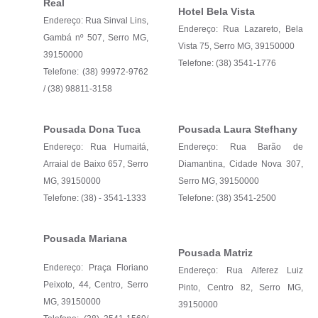
Real
Hotel Bela Vista
Horário - Linhas Municipais de Coletivos
Endereço: Rua Sinval Lins,
Endereço: Rua Lazareto, Bela
Gambá nº 507, Serro MG,
Lei Aldir Blanc
Vista 75, Serro MG, 39150000
39150000
Telefone: (38) 3541-1776
Carta de Serviços
Telefone: (38) 99972-9762
/ (38) 98811-3158
Emissão de Contracheque
Chamamento Público
Pousada Dona Tuca
Pousada Laura Stefhany
Endereço: Rua Humaitá,
Endereço: Rua Barão de
Convênios
Arraial de Baixo 657, Serro
Diamantina, Cidade Nova 307,
MG, 39150000
Serro MG, 39150000
Arquivos para Download
Telefone: (38) - 3541-1333
Telefone: (38) 3541-2500
SIC
FAQ
Pousada Mariana
Pousada Matriz
Jornal
Endereço: Praça Floriano
Endereço: Rua Alferez Luiz
Peixoto, 44, Centro, Serro
Pinto, Centro 82, Serro MG,
Covid -19 em Serro
MG, 39150000
39150000