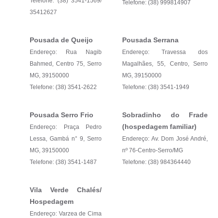
Telefone: (38) 3541-1569/
Links
Telefone: (38) 999814907
35412627
Audiências Públicas
Pousada de Queijo
Pousada Serrana
Galeria de Fotos
Endereço: Rua Nagib
Endereço: Travessa dos
Galeria de Vídeos
Bahmed, Centro 75, Serro
Magalhães, 55, Centro, Serro
MG, 39150000
MG, 39150000
Telefones Úteis
Telefone: (38) 3541-2622
Telefone: (38) 3541-1949
Diário Oficial
Pousada Serro Frio
Sobradinho do Frade
Contratos, Convênios e Publicações MROSC
(hospedagem familiar)
Endereço: Praça Pedro
Ouvidoria Municipal
Lessa, Gambá n° 9, Serro
Endereço: Av. Dom José André,
MG, 39150000
nº 76-Centro-Serro/MG
Notícias
Telefone: (38) 3541-1487
Telefone: (38) 984364440
Contato
Vila Verde Chalés/
Radar da Transparência Pública
Hospedagem
Listagem de Contribuintes Inscritos na Dívida Ativa do
Endereço: Varzea de Cima