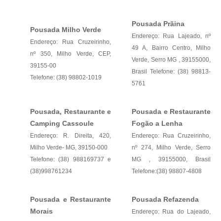
Pousada Prãina
Pousada Milho Verde
E
ndereço: Rua Lajeado, nº
Endereço: Rua Cruzeirinho,
49 A, Bairro Centro, Milho
nº 350, Milho Verde, CEP,
Verde, Serro MG , 39155000,
39155-00
Brasil Telefone: (38) 98813-
Telefone: (38) 98802-1019
5761
Pousada, Restaurante e
Pousada e Restaurante
Camping Cassoule
Fogão a Lenha
Endereço: R. Direita, 420,
Endereço: Rua Cruzeirinho,
Milho Verde- MG, 39150-000
nº 274, Milho Verde, Serro
Telefone: (38) 988169737 e
MG , 39155000, Brasil
(38)998761234
Telefone:(38) 98807-4808
Pousada e Restaurante
Pousada Refazenda
Morais
Endereço: Rua do Lajeado,