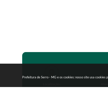
Prefeitura de Serro - MG e os cookies: nosso site usa cookie
Localização:
Aten
Praça João Pinheiro, 154 -
Segunda-feira
Centro - CEP: 39150-000
09:00 as