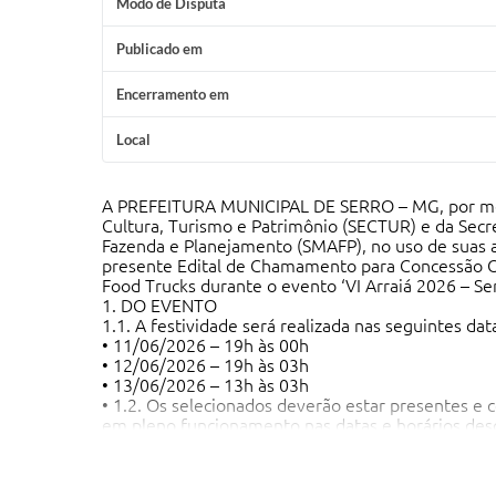
Modo de Disputa
Publicado em
Encerramento em
Local
A PREFEITURA MUNICIPAL DE SERRO – MG, por mei
Cultura, Turismo e Patrimônio (SECTUR) e da Secr
Fazenda e Planejamento (SMAFP), no uso de suas at
presente Edital de Chamamento para Concessão O
Food Trucks durante o evento ‘VI Arraiá 2026 – Se
1. DO EVENTO
1.1. A festividade será realizada nas seguintes dat
• 11/06/2026 – 19h às 00h
• 12/06/2026 – 19h às 03h
• 13/06/2026 – 13h às 03h
• 1.2. Os selecionados deverão estar presentes e 
em pleno funcionamento nas datas e horários desc
2. 2. DA CONCESSÃO ONEROSA
2.1. Barracas
A Prefeitura disponibilizará 03 (três) espaços para