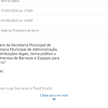
Não se aplica
27/05/2026 às 17h00
01/06/2026 às 15h00
Sede da Prefeitura de Serro
o da Secretaria Municipal de
etaria Municipal de Administração,
ribuições legais, torna público o
nerosa de Barracas e Espaços para
rro”
as:
com suas barracas e food trucks
ritos.
Clique para ver mais
 barracas do tipo chapéu