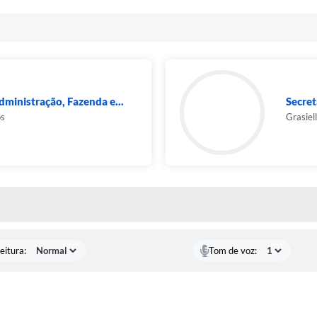
dministração, Fazenda e...
Secret
os
Grasiel
 MÍDIAS
eitura:
Tom de voz: