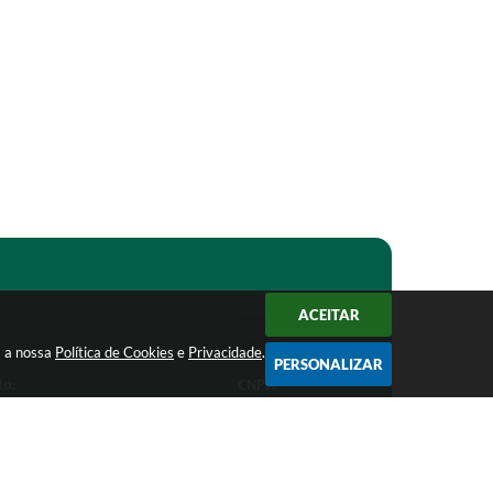
ACEITAR
m a nossa
Política de Cookies
e
Privacidade
.
PERSONALIZAR
to:
CNPJ:
1-1368
18.303.271/0001-81
ro.mg.gov.br