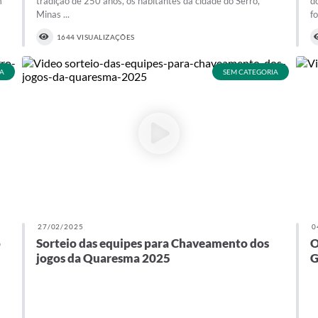
m
tradição de 250 anos, os habitantes da cidade do Serro,
d
Minas ...
f
1644 VISUALIZAÇÕES
A
SEM CATEGORIA
27/02/2025
0
o
Sorteio das equipes para Chaveamento dos
O
jogos da Quaresma 2025
G