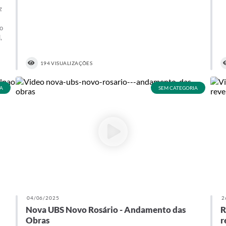
z
do
,
194 VISUALIZAÇÕES
A
SEM CATEGORIA
04/06/2025
2
Nova UBS Novo Rosário - Andamento das
R
Obras
r