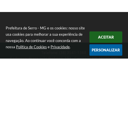
Prefeitura de Serro - MG e os cookies: nosso site
usa cookies para melhorar a sua experiência de
ACEITAR
navegação. Ao continuar você concorda com a
nossa
Política de Cookies
e
Privacidade
.
PERSONALIZAR
Telefone: (38) 3541-1368
Endereço: Praça João Pinheiro, 154 - Centro | CEP: 39150-000
Segunda-feira a Sexta-feira das 09:00 as 15:00 horas
CNPJ: 18.303.271/0001-81
Prefeitura de Serro - MG
Versão do Sistema:
3.5.3 - 19/06/2026
Portal atualizado em:
07/08/2026 16:01
Dados Abertos
Copyright Instar - 2006-2026. Todos os direitos reservados -