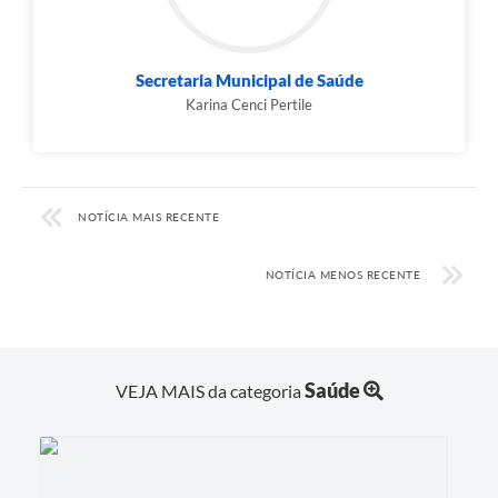
Links
Audiências Públicas
Secretaria Municipal de Saúde
Galeria de Fotos
Karina Cenci Pertile
Galeria de Vídeos
Telefones Úteis
NOTÍCIA MAIS RECENTE
Diário Oficial
Contratos, Convênios e Publicações MROSC
NOTÍCIA MENOS RECENTE
Ouvidoria Municipal
Notícias
Saúde
VEJA MAIS da categoria
Contato
Radar da Transparência Pública
Listagem de Contribuintes Inscritos na Dívida Ativa do