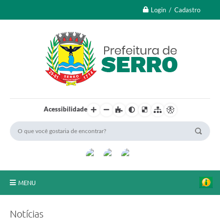
Login / Cadastro
Acessibilidade
MENU
A Nossa Cidade
Notícias