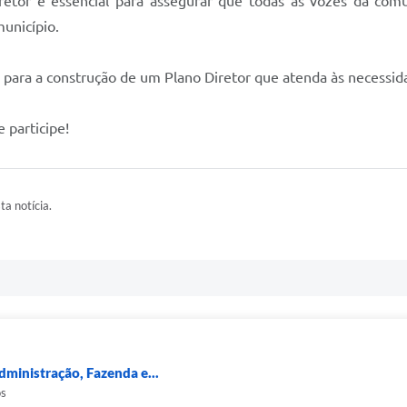
iretor é essencial para assegurar que todas as vozes da com
unicípio.
 para a construção de um Plano Diretor que atenda às necessida
 participe!
ta notícia.
dministração, Fazenda e...
os