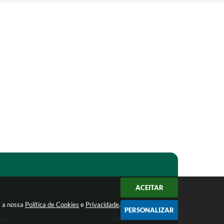
ACEITAR
m a nossa
Política de Cookies
e
Privacidade
.
PERSONALIZAR
to:
CNPJ: