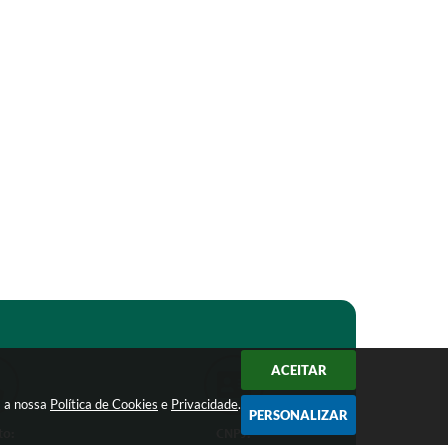
ACEITAR
m a nossa
Política de Cookies
e
Privacidade
.
PERSONALIZAR
to:
CNPJ: