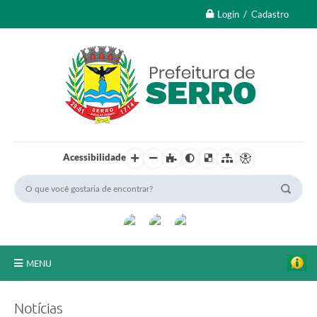
Login / Cadastro
Acessibilidade
MENU
A Nossa Cidade
Notícias