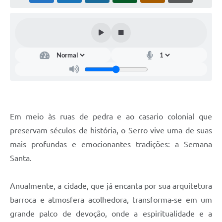
Horário - Linhas Municipais de Coletivos
Lei Aldir Blanc
Carta de Serviços
Emissão de Contracheque
Chamamento Público
Convênios
Em meio às ruas de pedra e ao casario colonial que
Arquivos para Download
preservam séculos de história, o Serro vive uma de suas
mais profundas e emocionantes tradições: a Semana
SIC
Santa.
FAQ
Anualmente, a cidade, que já encanta por sua arquitetura
Jornal
barroca e atmosfera acolhedora, transforma-se em um
Covid -19 em Serro
grande palco de devoção, onde a espiritualidade e a