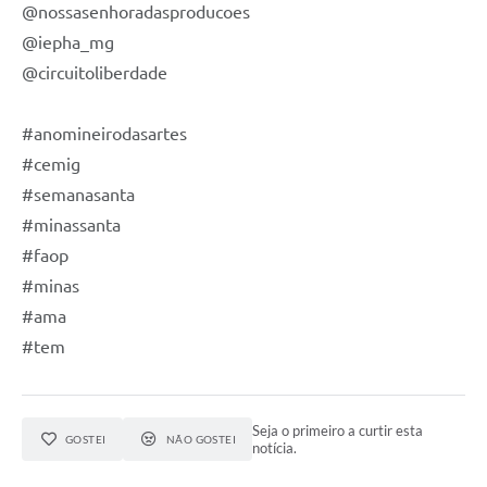
@nossasenhoradasproducoes
@iepha_mg
@circuitoliberdade
#anomineirodasartes
#cemig
#semanasanta
#minassanta
#faop
#minas
#ama
#tem
Seja o primeiro a curtir esta
GOSTEI
NÃO GOSTEI
notícia.