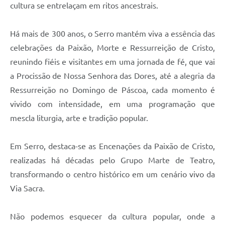
Links
cultura se entrelaçam em ritos ancestrais.
Audiências Públicas
Há mais de 300 anos, o Serro mantém viva a essência das
Galeria de Fotos
celebrações da Paixão, Morte e Ressurreição de Cristo,
reunindo fiéis e visitantes em uma jornada de fé, que vai
Galeria de Vídeos
a Procissão de Nossa Senhora das Dores, até a alegria da
Telefones Úteis
Ressurreição no Domingo de Páscoa, cada momento é
Diário Oficial
vivido com intensidade, em uma programação que
mescla liturgia, arte e tradição popular.
Contratos, Convênios e Publicações MROSC
Ouvidoria Municipal
Em Serro, destaca-se as Encenações da Paixão de Cristo,
realizadas há décadas pelo Grupo Marte de Teatro,
Notícias
transformando o centro histórico em um cenário vivo da
Contato
Via Sacra.
Radar da Transparência Pública
Não podemos esquecer da cultura popular, onde a
Listagem de Contribuintes Inscritos na Dívida Ativa do