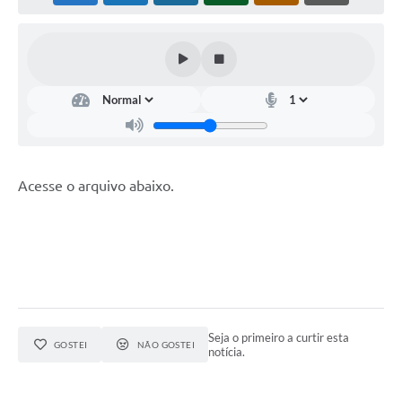
Horário - Linhas Municipais de Coletivos
Lei Aldir Blanc
Carta de Serviços
Emissão de Contracheque
Chamamento Público
Acesse o arquivo abaixo.
Convênios
Arquivos para Download
SIC
FAQ
Jornal
Seja o primeiro a curtir esta
GOSTEI
NÃO GOSTEI
notícia.
Covid -19 em Serro