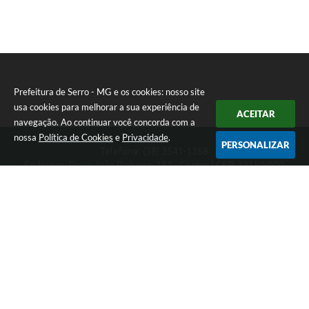
Prefeitura de Serro - MG e os cookies: nosso site
usa cookies para melhorar a sua experiência de
ACEITAR
navegação. Ao continuar você concorda com a
nossa
Política de Cookies
e
Privacidade
.
PERSONALIZAR
Telefone: (38) 3541-1368
Endereço: Praça João Pinheiro, 154 - Centro | CEP: 39150-000
Segunda-feira a Sexta-feira das 09:00 as 15:00 horas
CNPJ: 18.303.271/0001-81
Prefeitura de Serro - MG
Versão do Sistema:
3.5.3 - 19/06/2026
Portal atualizado em:
06/08/2026 11:21
Dados Abertos