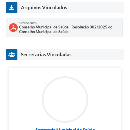
Links
Arquivos Vinculados
Audiências Públicas
12/05/2025
Galeria de Fotos
Conselho Municipal de Saúde | Resolução 002/2025 do
Conselho Municipal de Saúde
Galeria de Vídeos
Telefones Úteis
Secretarias Vinculadas
Diário Oficial
Contratos, Convênios e Publicações MROSC
Ouvidoria Municipal
Notícias
Contato
Radar da Transparência Pública
Listagem de Contribuintes Inscritos na Dívida Ativa do
Secretaria Municipal de Saúde