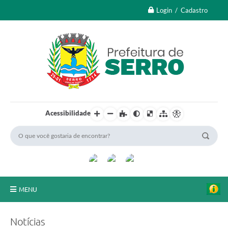
Login / Cadastro
Acessibilidade
MENU
A Nossa Cidade
Notícias