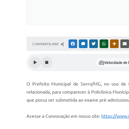
COMPARTILHAR
FACEBOOK
MESSENGER
TWITTER
WHATSAPP
OUTRAS
Velocidade de l
O Prefeito Municipal de Serro/MG, no uso de s
relacionada, para comparecer à Policlínica Municip
que possa ser submetida ao exame pré-admissiona
Acesse a Convocação em nosso site:
https://www.