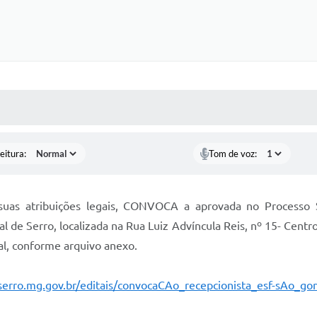
 MÍDIAS
RECEBA NOTÍCIAS
eitura:
Tom de voz:
uas atribuições legais, CONVOCA a aprovada no Processo Se
al de Serro, localizada na Rua Luiz Advíncula Reis, nº 15- Centr
l, conforme arquivo anexo.
serro.mg.gov.br/editais/convocaCAo_recepcionista_esf-sAo_g