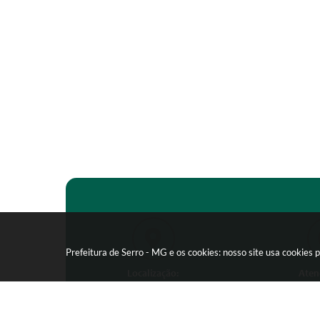
Prefeitura de Serro - MG e os cookies: nosso site usa cookie
Localização:
Aten
Praça João Pinheiro, 154 -
Segunda-feira
Centro - CEP: 39150-000
09:00 as