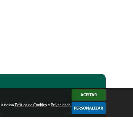
ACEITAR
m a nossa
Política de Cookies
e
Privacidade
.
PERSONALIZAR
to:
CNPJ:
1-1368
18.303.271/0001-81
ro.mg.gov.br