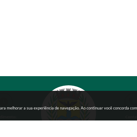
s para melhorar a sua experiência de navegação. Ao continuar você concorda co
dimento:
Conta
 a Sexta-feira das
(38) 354
 15:00 horas
comunicacao@ser