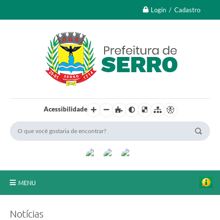
Login / Cadastro
Acessibilidade
MENU
A Nossa Cidade
Notícias