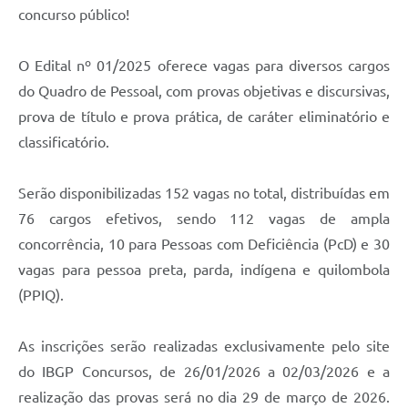
Links
concurso público!
Audiências Públicas
O Edital nº 01/2025 oferece vagas para diversos cargos
Galeria de Fotos
do Quadro de Pessoal, com provas objetivas e discursivas,
Galeria de Vídeos
prova de título e prova prática, de caráter eliminatório e
classificatório.
Telefones Úteis
Diário Oficial
Serão disponibilizadas 152 vagas no total, distribuídas em
76 cargos efetivos, sendo 112 vagas de ampla
Contratos, Convênios e Publicações MROSC
concorrência, 10 para Pessoas com Deficiência (PcD) e 30
Ouvidoria Municipal
vagas para pessoa preta, parda, indígena e quilombola
Notícias
(PPIQ).
Contato
As inscrições serão realizadas exclusivamente pelo site
Radar da Transparência Pública
do IBGP Concursos, de 26/01/2026 a 02/03/2026 e a
realização das provas será no dia 29 de março de 2026.
Listagem de Contribuintes Inscritos na Dívida Ativa do