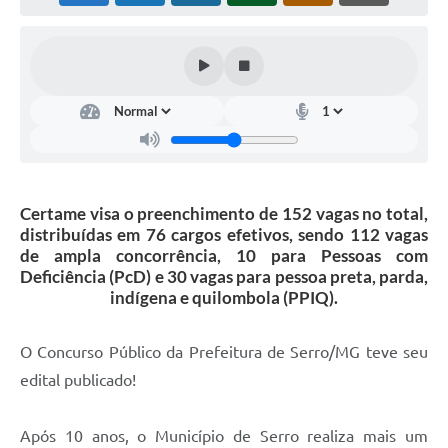
Horário - Linhas Municipais de Coletivos
Lei Aldir Blanc
Carta de Serviços
Emissão de Contracheque
Chamamento Público
Certame visa o preenchimento de 152 vagas no total,
Convênios
distribuídas em 76 cargos efetivos, sendo 112 vagas
de ampla concorrência, 10 para Pessoas com
Arquivos para Download
Deficiência (PcD) e 30 vagas para pessoa preta, parda,
indígena e quilombola (PPIQ).
SIC
FAQ
O Concurso Público da Prefeitura de Serro/MG teve seu
Jornal
edital publicado!
Covid -19 em Serro
Após 10 anos, o Município de Serro realiza mais um