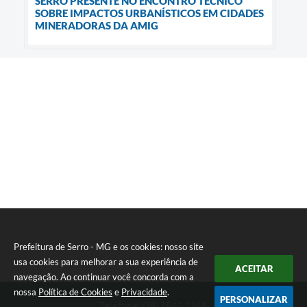
SERRO PRESENTE NO ENCONTRO TÉCNICO
SOBRE IMPACTOS URBANÍSTICOS EM CIDADES
MINERADORAS DA AMIG
Prefeitura de Serro - MG e os cookies: nosso site
usa cookies para melhorar a sua experiência de
ACEITAR
navegação. Ao continuar você concorda com a
nossa
Política de Cookies
e
Privacidade
.
PERSONALIZAR
Telefone: (38) 3541-1368