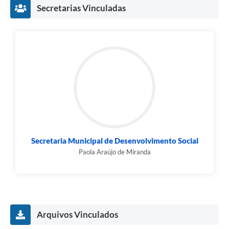
Links
Secretarias Vinculadas
Audiências Públicas
Galeria de Fotos
Galeria de Vídeos
Telefones Úteis
Diário Oficial
Contratos, Convênios e Publicações MROSC
Secretaria Municipal de Desenvolvimento Social
Ouvidoria Municipal
Paola Araújo de Miranda
Notícias
Contato
Radar da Transparência Pública
Arquivos Vinculados
Listagem de Contribuintes Inscritos na Dívida Ativa do