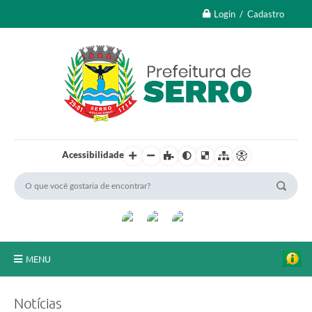
Login / Cadastro
Acessibilidade
MENU
A Nossa Cidade
Notícias