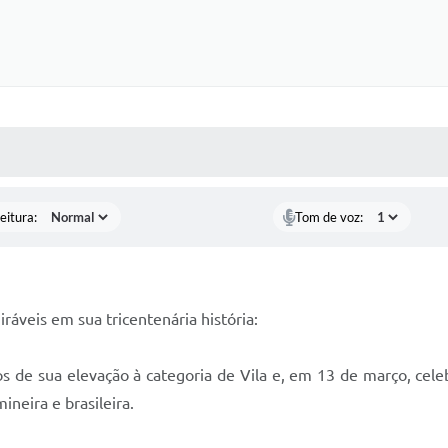
 MÍDIAS
RECEBA NOTÍCIAS
eitura:
Tom de voz:
áveis em sua tricentenária história:
s de sua elevação à categoria de Vila e, em 13 de março, ce
ineira e brasileira.