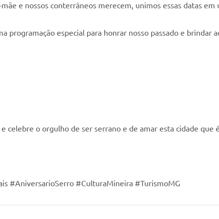
a-mãe e nossos conterrâneos merecem, unimos essas datas em 
ma programação especial para honrar nosso passado e brindar a
a e celebre o orgulho de ser serrano e de amar esta cidade que 
is #AniversarioSerro #CulturaMineira #TurismoMG