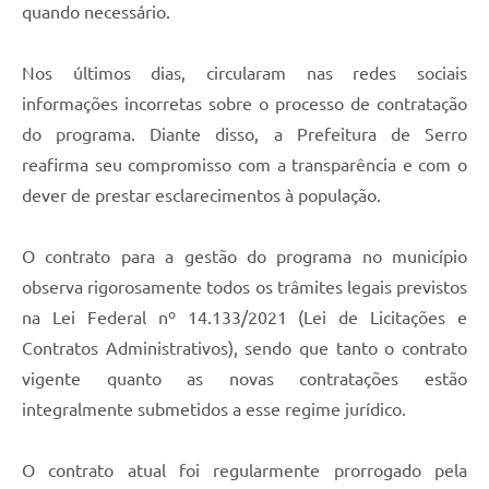
Links
quando necessário.
Audiências Públicas
Nos últimos dias, circularam nas redes sociais
Galeria de Fotos
informações incorretas sobre o processo de contratação
do programa. Diante disso, a Prefeitura de Serro
Galeria de Vídeos
reafirma seu compromisso com a transparência e com o
Telefones Úteis
dever de prestar esclarecimentos à população.
Diário Oficial
O contrato para a gestão do programa no município
Contratos, Convênios e Publicações MROSC
observa rigorosamente todos os trâmites legais previstos
Ouvidoria Municipal
na Lei Federal nº 14.133/2021 (Lei de Licitações e
Contratos Administrativos), sendo que tanto o contrato
Notícias
vigente quanto as novas contratações estão
Contato
integralmente submetidos a esse regime jurídico.
Radar da Transparência Pública
O contrato atual foi regularmente prorrogado pela
Listagem de Contribuintes Inscritos na Dívida Ativa do