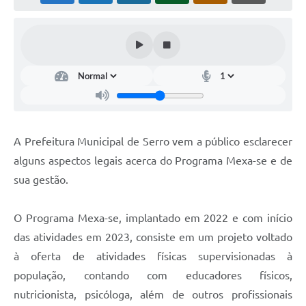
Horário - Linhas Municipais de Coletivos
Lei Aldir Blanc
Carta de Serviços
Emissão de Contracheque
Chamamento Público
A Prefeitura Municipal de Serro vem a público esclarecer
Convênios
alguns aspectos legais acerca do Programa Mexa-se e de
Arquivos para Download
sua gestão.
SIC
O Programa Mexa-se, implantado em 2022 e com início
FAQ
das atividades em 2023, consiste em um projeto voltado
à oferta de atividades físicas supervisionadas à
Jornal
população, contando com educadores físicos,
Covid -19 em Serro
nutricionista, psicóloga, além de outros profissionais