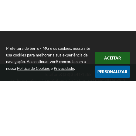
Prefeitura de Serro - MG e os cookies: nosso site
usa cookies para melhorar a sua experiência de
ACEITAR
navegação. Ao continuar você concorda com a
nossa
Política de Cookies
e
Privacidade
.
PERSONALIZAR
Telefone: (38) 3541-1368
Endereço: Praça João Pinheiro, 154 - Centro | CEP: 39150-000
Segunda-feira a Sexta-feira das 09:00 as 15:00 horas
CNPJ: 18.303.271/0001-81
Prefeitura de Serro - MG
Versão do Sistema:
3.5.3 - 19/06/2026
Portal atualizado em:
07/08/2026 16:01
Dados Abertos