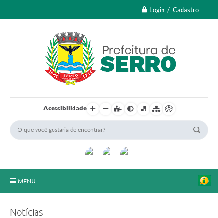
Login / Cadastro
Acessibilidade
MENU
A Nossa Cidade
Notícias