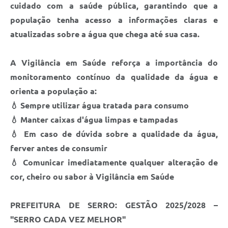
Links
cuidado com a saúde pública, garantindo que a
população tenha acesso a informações claras e
Audiências Públicas
atualizadas sobre a água que chega até sua casa.
Galeria de Fotos
A Vigilância em Saúde reforça a importância do
Galeria de Vídeos
monitoramento contínuo da qualidade da água e
Telefones Úteis
orienta a população a:
Diário Oficial
💧
Sempre utilizar água tratada para consumo
💧
Manter caixas d'água limpas e tampadas
Contratos, Convênios e Publicações MROSC
💧
Em caso de dúvida sobre a qualidade da água,
Ouvidoria Municipal
ferver antes de consumir
💧
Comunicar imediatamente qualquer alteração de
Notícias
cor, cheiro ou sabor à Vigilância em Saúde
Contato
Radar da Transparência Pública
PREFEITURA DE SERRO: GESTÃO 2025/2028 –
"SERRO CADA VEZ MELHOR"
Listagem de Contribuintes Inscritos na Dívida Ativa do