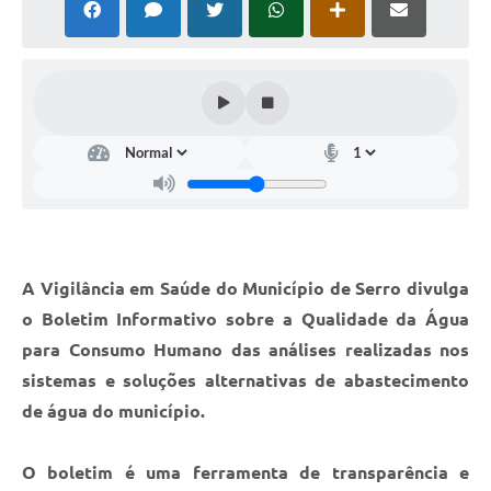
Horário - Linhas Municipais de Coletivos
Lei Aldir Blanc
Carta de Serviços
Emissão de Contracheque
Chamamento Público
Convênios
Arquivos para Download
A Vigilância em Saúde do Município de Serro divulga
o Boletim Informativo sobre a Qualidade da Água
SIC
para Consumo Humano das análises realizadas nos
FAQ
sistemas e soluções alternativas de abastecimento
de água do município.
Jornal
Covid -19 em Serro
O boletim é uma ferramenta de transparência e