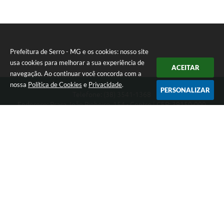
Prefeitura de Serro - MG e os cookies: nosso site
usa cookies para melhorar a sua experiência de
ACEITAR
navegação. Ao continuar você concorda com a
nossa
Política de Cookies
e
Privacidade
.
PERSONALIZAR
Telefone: (38) 3541-1368
Endereço: Praça João Pinheiro, 154 - Centro | CEP: 39150-000
Segunda-feira a Sexta-feira das 09:00 as 15:00 horas
CNPJ: 18.303.271/0001-81
Prefeitura de Serro - MG
Versão do Sistema:
3.5.3 - 19/06/2026
Portal atualizado em:
06/08/2026 11:21
Dados Abertos