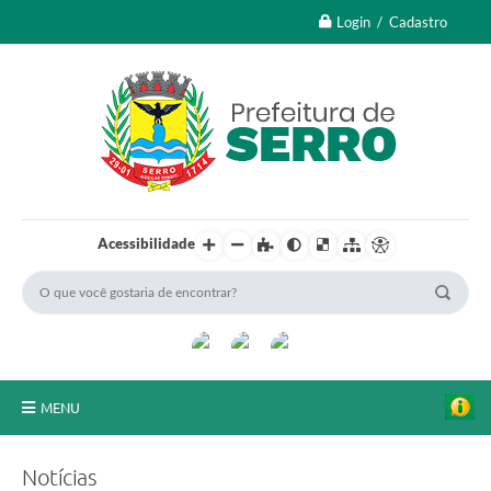
Login / Cadastro
Acessibilidade
MENU
A Nossa Cidade
Notícias