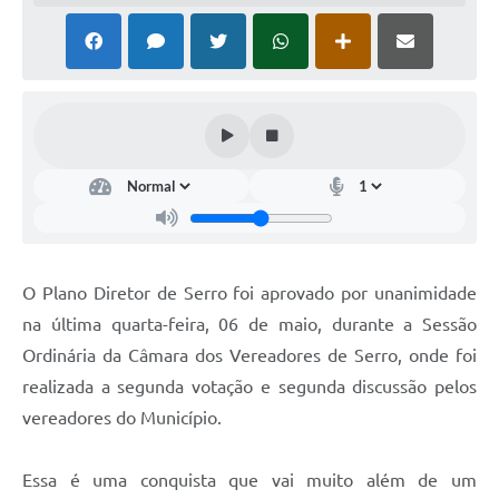
Horário - Linhas Municipais de Coletivos
Lei Aldir Blanc
Carta de Serviços
Emissão de Contracheque
Chamamento Público
Convênios
Arquivos para Download
O Plano Diretor de Serro foi aprovado por unanimidade
na última quarta-feira, 06 de maio, durante a Sessão
SIC
Ordinária da Câmara dos Vereadores de Serro, onde foi
FAQ
realizada a segunda votação e segunda discussão pelos
vereadores do Município.
Jornal
Covid -19 em Serro
Essa é uma conquista que vai muito além de um