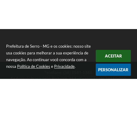
Prefeitura de Serro - MG e os cookies: nosso site
usa cookies para melhorar a sua experiência de
ACEITAR
navegação. Ao continuar você concorda com a
nossa
Política de Cookies
e
Privacidade
.
PERSONALIZAR
Telefone: (38) 3541-1368
Endereço: Praça João Pinheiro, 154 - Centro | CEP: 39150-000
Segunda-feira a Sexta-feira das 09:00 as 15:00 horas
CNPJ: 18.303.271/0001-81
Prefeitura de Serro - MG
Versão do Sistema:
3.5.3 - 19/06/2026
Portal atualizado em:
07/08/2026 16:01
Dados Abertos