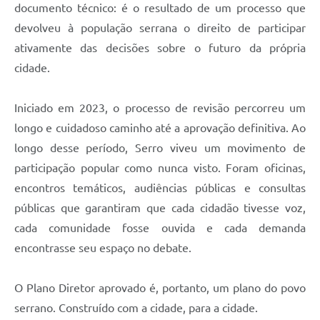
Links
documento técnico: é o resultado de um processo que
devolveu à população serrana o direito de participar
Audiências Públicas
ativamente das decisões sobre o futuro da própria
Galeria de Fotos
cidade.
Galeria de Vídeos
Iniciado em 2023, o processo de revisão percorreu um
Telefones Úteis
longo e cuidadoso caminho até a aprovação definitiva. Ao
Diário Oficial
longo desse período, Serro viveu um movimento de
participação popular como nunca visto. Foram oficinas,
Contratos, Convênios e Publicações MROSC
encontros temáticos, audiências públicas e consultas
Ouvidoria Municipal
públicas que garantiram que cada cidadão tivesse voz,
cada comunidade fosse ouvida e cada demanda
Notícias
encontrasse seu espaço no debate.
Contato
Radar da Transparência Pública
O Plano Diretor aprovado é, portanto, um plano do povo
serrano. Construído com a cidade, para a cidade.
Listagem de Contribuintes Inscritos na Dívida Ativa do