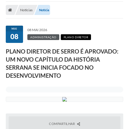
A Prefeitura
Notícias
Notícia
Transparência Pública
Processo Seletivo/Concurso Público
MAI
08 MAI 2026
08
Taxas de Inscrição/Guia de Arrecadação / Tributos
ADMINISTRAÇÃO
PLANO DIRETOR
Online
PLANO DIRETOR DE SERRO É APROVADO:
Plano Diretor Participativo de Serro/MG
UM NOVO CAPÍTULO DA HISTÓRIA
Planejamento e Orçamento Público: PPA - LOA -
SERRANA SE INICIA FOCADO NO
LDO
DESENVOLVIMENTO
Licitações
Sala Mineira do Empreendedor de Serro/MG
Organizações da Sociedade Civil
Lei Paulo Gustavo
COMPARTILHAR
Turismo