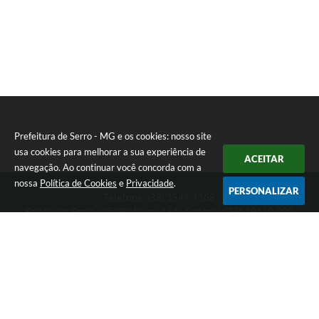
Prefeitura de Serro - MG e os cookies: nosso site
usa cookies para melhorar a sua experiência de
ACEITAR
navegação. Ao continuar você concorda com a
nossa
Política de Cookies
e
Privacidade
.
PERSONALIZAR
Telefone: (38) 3541-1368
Endereço: Praça João Pinheiro, 154 - Centro | CEP: 39150-000
Segunda-feira a Sexta-feira das 09:00 as 15:00 horas
CNPJ: 18.303.271/0001-81
Prefeitura de Serro - MG
Versão do Sistema:
3.5.3 - 19/06/2026
Portal atualizado em:
06/08/2026 11:21