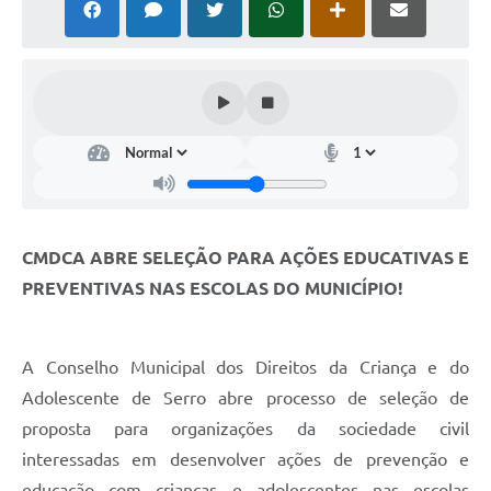
Horário - Linhas Municipais de Coletivos
Lei Aldir Blanc
Carta de Serviços
Emissão de Contracheque
Chamamento Público
Convênios
CMDCA ABRE SELEÇÃO PARA AÇÕES EDUCATIVAS E
Arquivos para Download
PREVENTIVAS NAS ESCOLAS DO MUNICÍPIO!
SIC
A Conselho Municipal dos Direitos da Criança e do
FAQ
Adolescente de Serro abre processo de seleção de
Jornal
proposta para organizações da sociedade civil
Covid -19 em Serro
interessadas em desenvolver ações de prevenção e
educação com crianças e adolescentes nas escolas