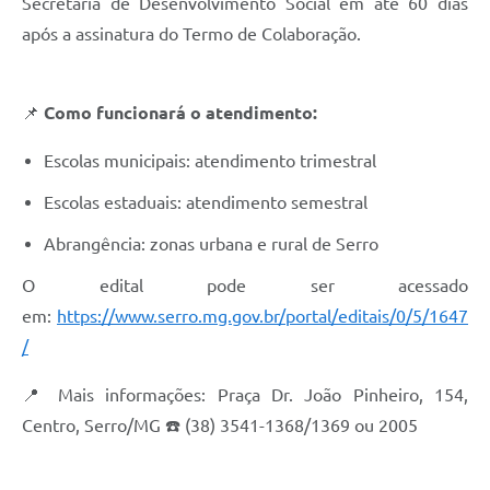
Município
Secretaria de Desenvolvimento Social em até 60 dias
após a assinatura do Termo de Colaboração.
📌
Como funcionará o atendimento:
Escolas municipais: atendimento trimestral
Escolas estaduais: atendimento semestral
Abrangência: zonas urbana e rural de Serro
O edital pode ser acessado
em:
https://www.serro.mg.gov.br/portal/editais/0/5/1647
/
📍 Mais informações: Praça Dr. João Pinheiro, 154,
Centro, Serro/MG ☎️ (38) 3541-1368/1369 ou 2005