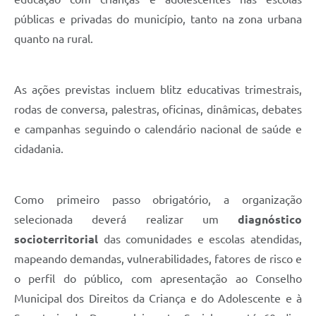
Links
públicas e privadas do município, tanto na zona urbana
Audiências Públicas
quanto na rural.
Galeria de Fotos
Galeria de Vídeos
As ações previstas incluem blitz educativas trimestrais,
rodas de conversa, palestras, oficinas, dinâmicas, debates
Telefones Úteis
e campanhas seguindo o calendário nacional de saúde e
Diário Oficial
cidadania.
Contratos, Convênios e Publicações MROSC
Ouvidoria Municipal
Como primeiro passo obrigatório, a organização
selecionada deverá realizar um
diagnóstico
Notícias
socioterritorial
das comunidades e escolas atendidas,
Contato
mapeando demandas, vulnerabilidades, fatores de risco e
o perfil do público, com apresentação ao Conselho
Radar da Transparência Pública
Municipal dos Direitos da Criança e do Adolescente e à
Listagem de Contribuintes Inscritos na Dívida Ativa do