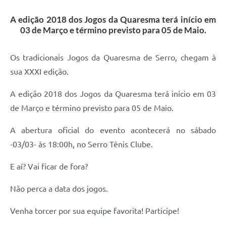
Horário - Linhas Municipais de Coletivos
A edição 2018 dos Jogos da Quaresma terá início em
03 de Março e término previsto para 05 de Maio.
Lei Aldir Blanc
Carta de Serviços
Os tradicionais Jogos da Quaresma de Serro, chegam à
Emissão de Contracheque
sua XXXI edição.
Chamamento Público
A edição 2018 dos Jogos da Quaresma terá início em 03
de Março e término previsto para 05 de Maio.
Convênios
A abertura oficial do evento acontecerá no sábado
Arquivos para Download
-03/03- às 18:00h, no Serro Tênis Clube.
SIC
E aí? Vai ficar de fora?
FAQ
Não perca a data dos jogos.
Jornal
Covid -19 em Serro
Venha torcer por sua equipe favorita! Participe!