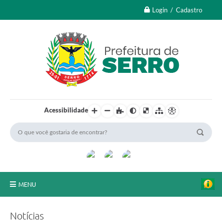
Login / Cadastro
Acessibilidade
MENU
A Nossa Cidade
Notícias