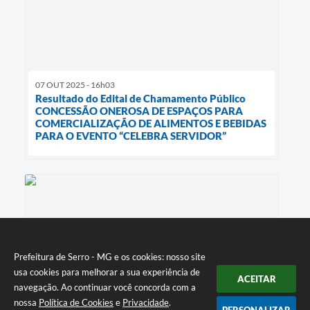
07 OUT 2025 - 16h03
Resultado do Edital de Chamamento Público
CONCESSÃO ONEROSA DE ESPAÇOS PARA
COMERCIALIZAÇÃO DE ALIMENTOS E BEBIDAS
PARA O EVENTO “CELEBRA SERVIDOR”
Prefeitura de Serro - MG e os cookies: nosso site
usa cookies para melhorar a sua experiência de
ACEITAR
navegação. Ao continuar você concorda com a
nossa
Política de Cookies
e
Privacidade
.