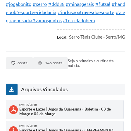
Links
#jogabonito
#serro
#ddd38
#minasgerais
#futsal
#hand
ebol
#esporteecidadania
#inclusaoatravesdoesporte
#ale
Audiências Públicas
griaeousadia
#vamosjuntos
#torcidadobem
Galeria de Fotos
Galeria de Vídeos
Serro Tênis Clube - Serro/MG
Local:
Telefones Úteis
Diário Oficial
Seja o primeiro a curtir esta
GOSTEI
NÃO GOSTEI
notícia.
Contratos, Convênios e Publicações MROSC
Ouvidoria Municipal
Arquivos Vinculados
Notícias
Contato
09/03/2018
Esporte e Lazer | Jogos da Quaresma - Boletim - 03 de
Março e 04 de Março
Radar da Transparência Pública
09/03/2018
Listagem de Contribuintes Inscritos na Dívida Ativa do
Esporte e Lazer | Jogos da Quaresma - CHAVEAMENTO