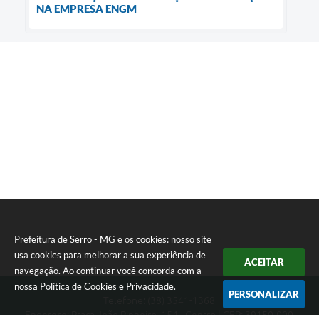
NA EMPRESA ENGM
Prefeitura de Serro - MG e os cookies: nosso site
usa cookies para melhorar a sua experiência de
ACEITAR
navegação. Ao continuar você concorda com a
nossa
Política de Cookies
e
Privacidade
.
PERSONALIZAR
Telefone: (38) 3541-1368
Endereço: Praça João Pinheiro, 154 - Centro | CEP: 39150-000