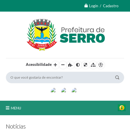
Login / Cadastro
Acessibilidade
MENU
A Nossa Cidade
Notícias