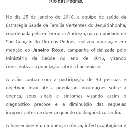
Rio das Pedras.
Links
Audiências Públicas
No dia 25 de janeiro de 2018, a equipe de saúde da
Estratégia Saúde da Família Vertentes do Jequitinhonha,
Galeria de Fotos
coordenada pela enfermeira Andreza, na comunidade de
Galeria de Vídeos
São Gonçalo do Rio das Pedras, realizou uma ação em
Telefones Úteis
menção ao
Janeiro Roxo,
campanha oficializada pelo
Ministério da Saúde no ano de 2016, visando
Diário Oficial
conscientizar a população sobre a hanseníase.
Contratos, Convênios e Publicações MROSC
A ação contou com a participação de 40 pessoas e
Ouvidoria Municipal
objetivou levar até a população informações sobre a
Notícias
doença, seus sinais e sintomas visando assim o
diagnóstico precoce e a diminuição das sequelas
Contato
incapacitantes da doença quando do diagnóstico tardio.
Radar da Transparência Pública
A hanseníase é uma doença crônica, infectocontagiosa e
Listagem de Contribuintes Inscritos na Dívida Ativa do