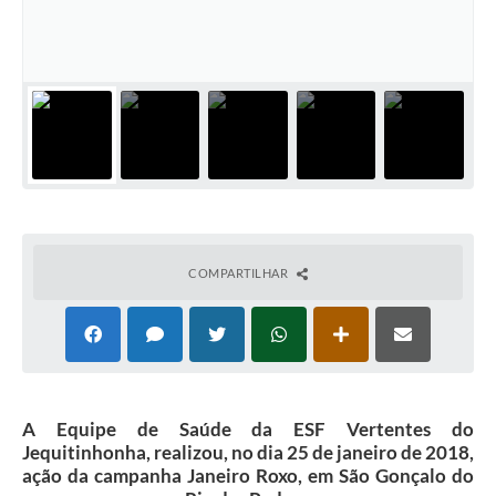
Horário - Linhas Municipais de Coletivos
Lei Aldir Blanc
Carta de Serviços
Emissão de Contracheque
Chamamento Público
Convênios
COMPARTILHAR
Arquivos para Download
SIC
FAQ
Jornal
A Equipe de Saúde da ESF Vertentes do
Jequitinhonha, realizou, no dia 25 de janeiro de 2018,
Covid -19 em Serro
ação da campanha Janeiro Roxo, em São Gonçalo do