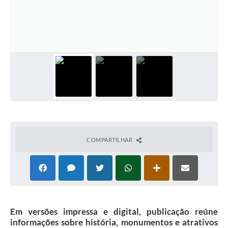
Horário - Linhas Municipais de Coletivos
Lei Aldir Blanc
Carta de Serviços
Emissão de Contracheque
Chamamento Público
Convênios
Arquivos para Download
COMPARTILHAR
SIC
FAQ
Jornal
Em versões impressa e digital, publicação reúne
Covid -19 em Serro
informações sobre história, monumentos e atrativos