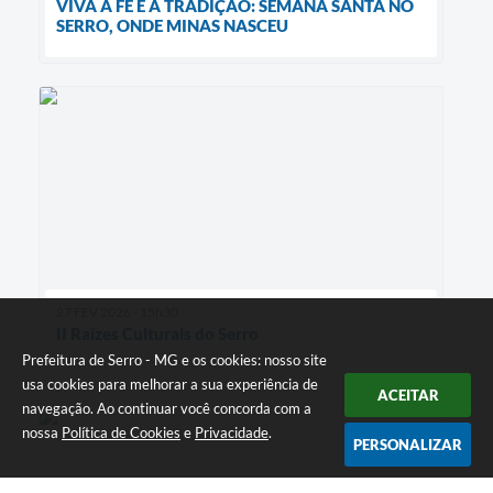
VIVA A FÉ E A TRADIÇÃO: SEMANA SANTA NO
SERRO, ONDE MINAS NASCEU
27 FEV 2026 - 15h30
II Raízes Culturais do Serro
Prefeitura de Serro - MG e os cookies: nosso site
usa cookies para melhorar a sua experiência de
ACEITAR
navegação. Ao continuar você concorda com a
nossa
Política de Cookies
e
Privacidade
.
PERSONALIZAR