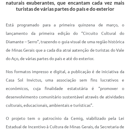
Links
naturais exuberantes, que encantam cada vez mais
turistas de várias partes do país e do exterior
Audiências Públicas
Galeria de Fotos
Está programado para a primeira quinzena de março, o
lançamento da primeira edição do “Circuito Cultural do
Galeria de Vídeos
Diamante – Serro”, trazendo o guia visual de uma região histórica
Telefones Úteis
de Minas Gerais que a cada dia atrai aatenção de turistas do Vale
do Aço, de várias partes do país e até do exterior.
Diário Oficial
Contratos, Convênios e Publicações MROSC
Nos formatos impresso e digital, a publicação é de iniciativa da
Casa Sol Invictus, uma associação sem fins lucrativos e
Ouvidoria Municipal
econômicos, cuja finalidade estatutária é “promover o
Notícias
desenvolvimento comunitário sustentável através de atividades
Contato
culturais, educacionais, ambientais e turísticas”.
Radar da Transparência Pública
O projeto tem o patrocínio da Cemig, viabilizado pela Lei
Listagem de Contribuintes Inscritos na Dívida Ativa do
Estadual de Incentivo à Cultura de Minas Gerais, da Secretaria de