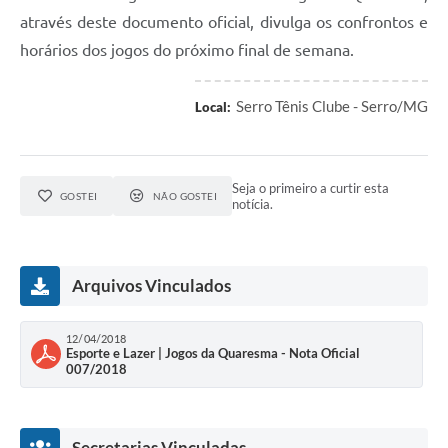
Links
através deste documento oficial, divulga os confrontos e
Audiências Públicas
horários dos jogos do próximo final de semana.
Galeria de Fotos
Serro Tênis Clube - Serro/MG
Local:
Galeria de Vídeos
Telefones Úteis
Seja o primeiro a curtir esta
GOSTEI
NÃO GOSTEI
Diário Oficial
notícia.
Contratos, Convênios e Publicações MROSC
Ouvidoria Municipal
Arquivos Vinculados
Notícias
12/04/2018
Esporte e Lazer | Jogos da Quaresma - Nota Oficial
Contato
007/2018
Radar da Transparência Pública
Listagem de Contribuintes Inscritos na Dívida Ativa do
Secretarias Vinculadas