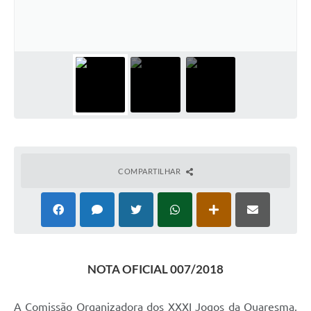
Horário - Linhas Municipais de Coletivos
Lei Aldir Blanc
Carta de Serviços
Emissão de Contracheque
Chamamento Público
Convênios
COMPARTILHAR
Arquivos para Download
SIC
FAQ
Jornal
NOTA OFICIAL 007/2018
Covid -19 em Serro
A Comissão Organizadora dos XXXI Jogos da Quaresma,