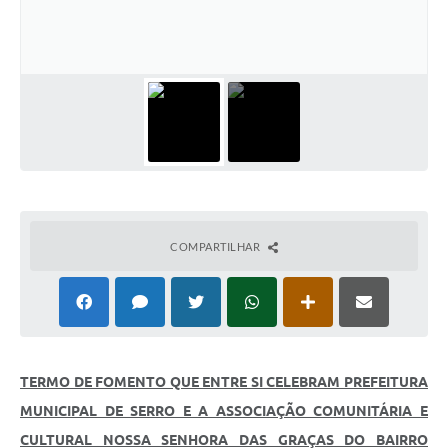
Horário - Linhas Municipais de Coletivos
Lei Aldir Blanc
Carta de Serviços
Emissão de Contracheque
Chamamento Público
Convênios
COMPARTILHAR
Arquivos para Download
SIC
FAQ
Jornal
TERMO DE FOMENTO QUE ENTRE SI CELEBRAM PREFEITURA
MUNICIPAL DE SERRO E A ASSOCIAÇÃO COMUNITÁRIA E
Covid -19 em Serro
CULTURAL NOSSA SENHORA DAS GRAÇAS DO BAIRRO