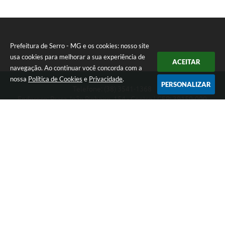
Prefeitura de Serro - MG e os cookies: nosso site
usa cookies para melhorar a sua experiência de
ACEITAR
navegação. Ao continuar você concorda com a
nossa
Política de Cookies
e
Privacidade
.
PERSONALIZAR
Telefone: (38) 3541-1368
Endereço: Praça João Pinheiro, 154 - Centro | CEP: 39150-000
Segunda-feira a Sexta-feira das 09:00 as 15:00 horas
CNPJ: 18.303.271/0001-81
Prefeitura de Serro - MG
Versão do Sistema:
3.5.3 - 19/06/2026
Portal atualizado em:
05/08/2026 14:50
Dados Abertos
Copyright Instar - 2006-2026. Todos os direitos reservados -