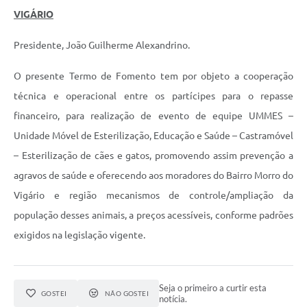
Links
VIGÁRIO
Audiências Públicas
Presidente, João Guilherme Alexandrino.
Galeria de Fotos
O presente Termo de Fomento tem por objeto a cooperação
Galeria de Vídeos
técnica e operacional entre os partícipes para o repasse
Telefones Úteis
financeiro, para realização de evento de equipe UMMES –
Unidade Móvel de Esterilização, Educação e Saúde – Castramóvel
Diário Oficial
– Esterilização de cães e gatos, promovendo assim prevenção a
Contratos, Convênios e Publicações MROSC
agravos de saúde e oferecendo aos moradores do Bairro Morro do
Ouvidoria Municipal
Vigário e região mecanismos de controle/ampliação da
população desses animais, a preços acessíveis, conforme padrões
Notícias
exigidos na legislação vigente.
Contato
Radar da Transparência Pública
Seja o primeiro a curtir esta
GOSTEI
NÃO GOSTEI
notícia.
Listagem de Contribuintes Inscritos na Dívida Ativa do