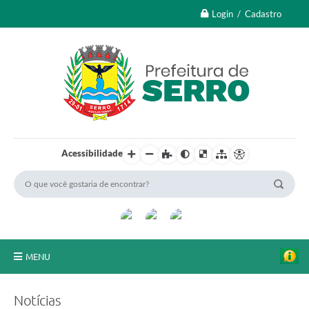
Login / Cadastro
Acessibilidade
MENU
A Nossa Cidade
Notícias