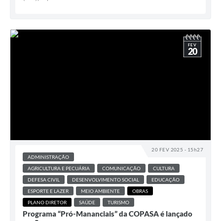
FEV
20
20 FEV 2025 - 15h27
ADMINISTRAÇÃO
AGRICULTURA E PECUÁRIA
COMUNICAÇÃO
CULTURA
DEFESA CIVIL
DESENVOLVIMENTO SOCIAL
EDUCAÇÃO
ESPORTE E LAZER
MEIO AMBIENTE
OBRAS
PLANO DIRETOR
SAÚDE
TURISMO
Programa “Pró-Mananciais” da COPASA é lançado