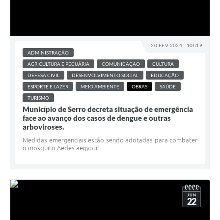
20 FEV 2024 - 10h19
ADMINISTRAÇÃO
AGRICULTURA E PECUÁRIA
COMUNICAÇÃO
CULTURA
DEFESA CIVIL
DESENVOLVIMENTO SOCIAL
EDUCAÇÃO
ESPORTE E LAZER
MEIO AMBIENTE
OBRAS
SAÚDE
TURISMO
Município de Serro decreta situação de emergência
face ao avanço dos casos de dengue e outras
arboviroses.
Medidas emergenciais estão sendo adotadas para combater
o mosquito Aedes aegypti;
JUN
22