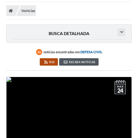
A Prefeitura
Notícias
Transparência Pública
Processo Seletivo/Concurso Público
BUSCA DETALHADA
Taxas de Inscrição/Guia de Arrecadação / Tributos
Online
notícias encontradas em
DEFESA CIVIL
30
Plano Diretor Participativo de Serro/MG
RSS
RECEBA NOTÍCIAS
Planejamento e Orçamento Público: PPA - LOA -
LDO
Licitações
MAR
24
Sala Mineira do Empreendedor de Serro/MG
Organizações da Sociedade Civil
Lei Paulo Gustavo
Turismo