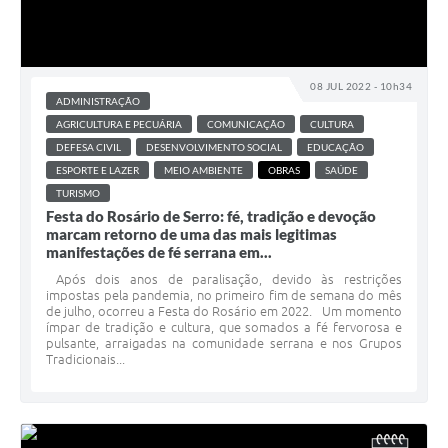
08 JUL 2022 - 10h34
ADMINISTRAÇÃO
AGRICULTURA E PECUÁRIA
COMUNICAÇÃO
CULTURA
DEFESA CIVIL
DESENVOLVIMENTO SOCIAL
EDUCAÇÃO
ESPORTE E LAZER
MEIO AMBIENTE
OBRAS
SAÚDE
TURISMO
Festa do Rosário de Serro: fé, tradição e devoção
marcam retorno de uma das mais legitimas
manifestações de fé serrana em...
Após dois anos de paralisação, devido às restrições
impostas pela pandemia, no primeiro fim de semana do mês
de julho, ocorreu a Festa do Rosário em 2022. Um momento
ímpar de tradição e cultura, que somados a fé fervorosa e
pulsante, arraigadas na comunidade serrana e nos Grupos
Tradicionais...