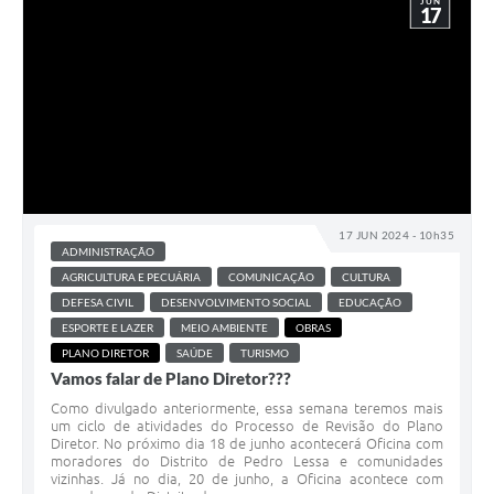
JUN
17
17 JUN 2024 - 10h35
ADMINISTRAÇÃO
AGRICULTURA E PECUÁRIA
COMUNICAÇÃO
CULTURA
DEFESA CIVIL
DESENVOLVIMENTO SOCIAL
EDUCAÇÃO
ESPORTE E LAZER
MEIO AMBIENTE
OBRAS
PLANO DIRETOR
SAÚDE
TURISMO
Vamos falar de Plano Diretor???
Como divulgado anteriormente, essa semana teremos mais
um ciclo de atividades do Processo de Revisão do Plano
Diretor. No próximo dia 18 de junho acontecerá Oficina com
moradores do Distrito de Pedro Lessa e comunidades
vizinhas. Já no dia, 20 de junho, a Oficina acontece com