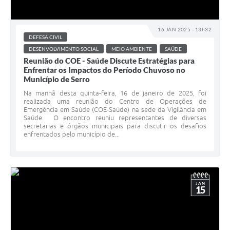
16 JAN 2025 - 13h32
DEFESA CIVIL
DESENVOLVIMENTO SOCIAL
MEIO AMBIENTE
SAÚDE
Reunião do COE - Saúde Discute Estratégias para
Enfrentar os Impactos do Período Chuvoso no
Município de Serro
Na manhã desta quinta-feira, 16 de janeiro de 2025, foi
realizada uma reunião do Centro de Operações de
Emergência em Saúde (COE-Saúde) na sede da Vigilância em
Saúde. O encontro reuniu representantes de diversas
secretarias e órgãos municipais para discutir os desafios
enfrentados pelo município de...
JAN
15