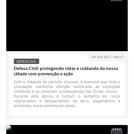
08 JAN 2025 - 08h13
DEFESA CIVIL
Defesa Civil: protegendo vidas e cuidando da nossa
cidade com prevenção e ação
Com a chegada do período chuvoso, é essencial que toda a
população mantenha atenção redobrada às condições
climáticas e às possíveis consequências das fortes chuvas.
Durante esta época, é comum o aumento de riscos
relacionados a deslizamentos de terra, alagamentos e
enchentes, especialmente em áreas...