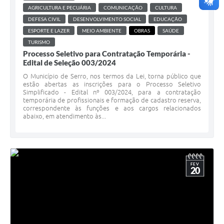
AGRICULTURA E PECUÁRIA
COMUNICAÇÃO
CULTURA
DEFESA CIVIL
DESENVOLVIMENTO SOCIAL
EDUCAÇÃO
ESPORTE E LAZER
MEIO AMBIENTE
OBRAS
SAÚDE
TURISMO
Processo Seletivo para Contratação Temporária -
Edital de Seleção 003/2024
O Município de Serro, nos termos da Lei, torna público que
estão abertas as inscrições para o Processo Seletivo
Simplificado - Edital nº 003/2024, para a contratação
temporária de profissionais e formação de cadastro reserva,
correspondente às funções e aos cargos relacionados
abaixo, em atendimento às...
FEV
20