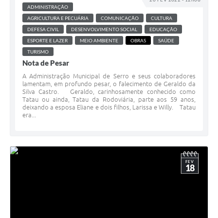
ADMINISTRAÇÃO
AGRICULTURA E PECUÁRIA
COMUNICAÇÃO
CULTURA
DEFESA CIVIL
DESENVOLVIMENTO SOCIAL
EDUCAÇÃO
ESPORTE E LAZER
MEIO AMBIENTE
OBRAS
SAÚDE
TURISMO
Nota de Pesar
A Administração Municipal de Serro e seus colaboradores
lamentam, em profundo pesar, o falecimento de Geraldo da
Silva Castro. Geraldo, carinhosamente conhecido como
Tatau ou ainda, Tatau da Rodoviária, parte aos 59 anos,
deixando a esposa Eliane e dois filhos, Larissa e Willy. Tatau
era...
FEV
18