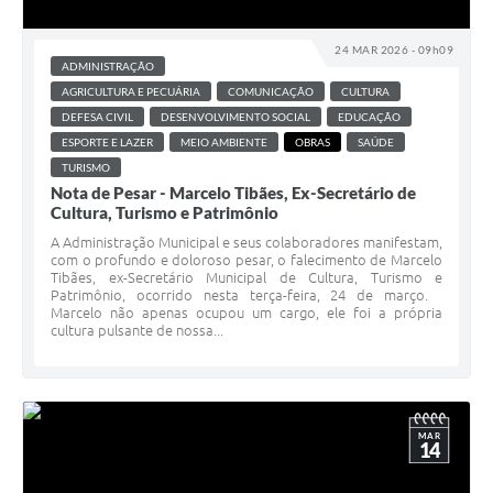
Horário - Linhas Municipais de Coletivos
24 MAR 2026 - 09h09
Lei Aldir Blanc
ADMINISTRAÇÃO
AGRICULTURA E PECUÁRIA
COMUNICAÇÃO
CULTURA
Carta de Serviços
DEFESA CIVIL
DESENVOLVIMENTO SOCIAL
EDUCAÇÃO
ESPORTE E LAZER
MEIO AMBIENTE
OBRAS
SAÚDE
Emissão de Contracheque
TURISMO
Nota de Pesar - Marcelo Tibães, Ex-Secretário de
Chamamento Público
Cultura, Turismo e Patrimônio
Convênios
A Administração Municipal e seus colaboradores manifestam,
com o profundo e doloroso pesar, o falecimento de Marcelo
Tibães, ex-Secretário Municipal de Cultura, Turismo e
Arquivos para Download
Patrimônio, ocorrido nesta terça-feira, 24 de março.
Marcelo não apenas ocupou um cargo, ele foi a própria
SIC
cultura pulsante de nossa...
FAQ
Jornal
MAR
14
Covid -19 em Serro