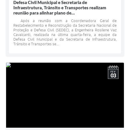
Defesa Civil Municipal e Secretaria de
Infraestrutura, Trânsito e Transportes realizam
reunião para alinhar plano de...
Após a reunião com a Coordenadora Geral de
Restabelecimento e Reconstrução da Secretaria Nacional de
Proteção e Defesa Civil (SEDEC), a Engenheira Rosilene Vaz
Cavalcanti, realizada na última quarta-feira, a equipe da
Defesa Civil Municipal e da Secretaria de Infraestrutura,
Trânsito e Transportes se...
FEV
03