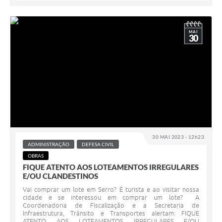
MAI
30
30 MAI 2023 - 12h23
ADMINISTRAÇÃO
DEFESA CIVIL
OBRAS
FIQUE ATENTO AOS LOTEAMENTOS IRREGULARES
E/OU CLANDESTINOS
Vai comprar um lote em Serro? É turista e ao visitar nossa
cidade e se interessou em comprar um lote? A
Coordenadoria de Fiscalização e a Secretaria de
Infraestrutura, Trânsito e Transportes alertam: FIQUE
ATENTO AOS LOTEAMENTOS IRREGULARES E/OU