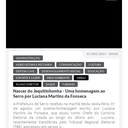
Município
01 AGO 2025 - 10h28
ADMINISTRAÇÃO
AGRICULTURA E PECUÁRIA
COMUNICAÇÃO
CULTURA
DEFESA CIVIL
DESENVOLVIMENTO SOCIAL
EDUCAÇÃO
ESPORTE E LAZER
MEIO AMBIENTE
OBRAS
PLANO DIRETOR
SAÚDE
TURISMO
Nascer do Jequitinhonha - Uma homenagem ao
Serro por Luciana Martins da Fonseca
A Prefeitura de Serro recebeu na manhã desta sexta-feira, 01
de agosto, um poema-homenagem escrito por Luciana
Martins da Fonseca, que atuou como Chefe do Cartório
Eleitoral da cidade ao longo do último ano. Luciana,
recentemente transferida pelo Tribunal Regional Eleitoral
(TRE), expressou em versos o...