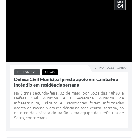
MAI
04
04 MAI 2022 - 10h07
DEFESA CIVIL
OBRAS
Defesa Civil Municipal presta apoio em combate a
incêndio em residência serrana
Na última segunda-feira, 02 de maio, por volta das 18h30, a
Defesa Civil Municipal e a Secretaria Municipal de
Infraestrutura, Trânsito e Transportes foram informadas
acerca de incêndio em residência na área central serrana, no
entorno da Chácara do Barão. Uma equipe da Prefeitura de
Serro, coordenada...