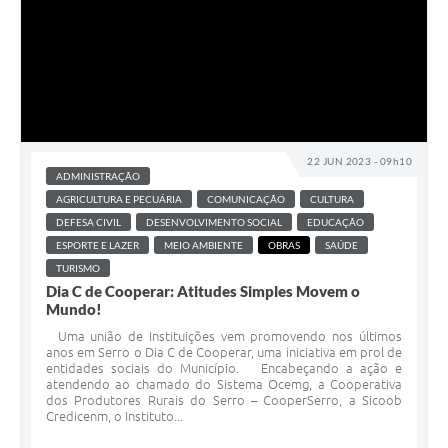
22 JUN 2023 - 09h10
ADMINISTRAÇÃO
AGRICULTURA E PECUÁRIA
COMUNICAÇÃO
CULTURA
DEFESA CIVIL
DESENVOLVIMENTO SOCIAL
EDUCAÇÃO
ESPORTE E LAZER
MEIO AMBIENTE
OBRAS
SAÚDE
TURISMO
Dia C de Cooperar: Atitudes Simples Movem o
Mundo!
Uma união de Instituições vem promovendo nos últimos
anos em Serro o Dia C de Cooperar, uma iniciativa em prol de
entidades sociais do Município. Encabeçando a ação e
atendendo ao chamado do Sistema Ocemg, a Cooperativa
dos Produtores Rurais do Serro – CooperSerro, a Sicoob
Credicenm, o Instituto...