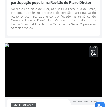
participação popular na Revisão do Plano Diretor
No dia 28 de maio de 2024, às 18h30, a Prefeitura de Serro,
em continuidade ao processo de Revisão Participativa do
Plano Diretor, realizou encontro focado na temática do
Desenvolvimento Econômico. O evento foi realizado na
Escola Municipal Infantil Irmã Carvalho, na Sede. O processo
participativo da...
JUN
04
04 JUN 2024 - 12h02
ADMINISTRAÇÃO