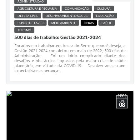
ADMINISTRAÇÃO
AGRICULTURA E PECUÁRIA
COMUNICAÇÃO
CULTURA
DEFESA CIVIL
DESENVOLVIMENTO SOCIAL
EDUCAÇÃO
ESPORTE E LAZER
MEIO AMBIENTE
OBRAS
SAÚDE
TURISMO
500 dias de trabalho: Gestão 2021-2024
Focados em trabalhar em busca do Serro que você deseja, a
Gestão 2021-2024 completou em maio de 2022, 500 dias de
Administração. Foi um início complicado diante dos
desafios e obstáculos impostos pela maior crise de saúde
planetária, em virtude da COVID-19. Devolver ao serrano
expectativa e esperança...
JUL
08