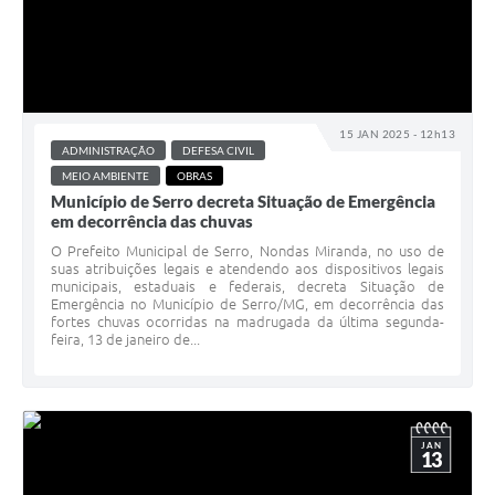
15 JAN 2025 - 12h13
ADMINISTRAÇÃO
DEFESA CIVIL
MEIO AMBIENTE
OBRAS
Município de Serro decreta Situação de Emergência
em decorrência das chuvas
O Prefeito Municipal de Serro, Nondas Miranda, no uso de
suas atribuições legais e atendendo aos dispositivos legais
municipais, estaduais e federais, decreta Situação de
Emergência no Município de Serro/MG, em decorrência das
fortes chuvas ocorridas na madrugada da última segunda-
feira, 13 de janeiro de...
JAN
13