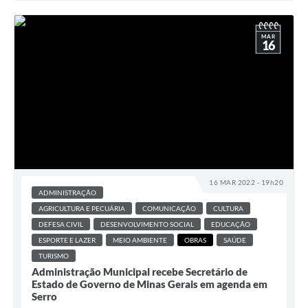
MAR
16
16 MAR 2022 - 19h20
ADMINISTRAÇÃO
AGRICULTURA E PECUÁRIA
COMUNICAÇÃO
CULTURA
DEFESA CIVIL
DESENVOLVIMENTO SOCIAL
EDUCAÇÃO
ESPORTE E LAZER
MEIO AMBIENTE
OBRAS
SAÚDE
TURISMO
Administração Municipal recebe Secretário de
Estado de Governo de Minas Gerais em agenda em
Serro