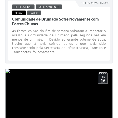
03 FEV 2025 - 09h24
DEFESA CIVIL
MEIO AMBIENTE
OBRAS
SAÚDE
Comunidade de Brumado Sofre Novamente com
Fortes Chuvas
As fortes chuvas do fim de semana voltaram a impactar o
acesso à Comunidade de Brumado pela segunda vez em
menos de um mês. Devido ao grande volume de água,
trecho que já havia sofrido danos e que havia sido
reestabelecido pela Secretaria de Infraestrutura, Trânsito e
Transportes, foi novamente...
JAN
16