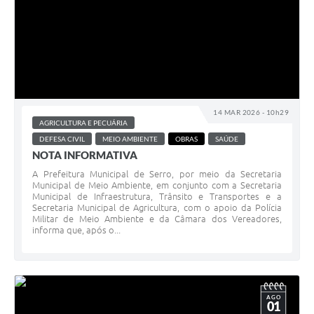
Links
Audiências Públicas
Galeria de Fotos
Galeria de Vídeos
14 MAR 2026 - 10h29
Telefones Úteis
AGRICULTURA E PECUÁRIA
DEFESA CIVIL
MEIO AMBIENTE
OBRAS
SAÚDE
Diário Oficial
NOTA INFORMATIVA
Contratos, Convênios e Publicações MROSC
A Prefeitura Municipal de Serro, por meio da Secretaria
Municipal de Meio Ambiente, em conjunto com a Secretaria
Ouvidoria Municipal
Municipal de Infraestrutura, Trânsito e Transportes e a
Secretaria Municipal de Agricultura, com o apoio da Polícia
Militar de Meio Ambiente e da Câmara dos Vereadores,
Notícias
informa que, após o...
Contato
Radar da Transparência Pública
AGO
01
Listagem de Contribuintes Inscritos na Dívida Ativa do