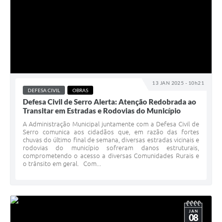
13 JAN 2025 - 10h21
DEFESA CIVIL
OBRAS
Defesa Civil de Serro Alerta: Atenção Redobrada ao
Transitar em Estradas e Rodovias do Município
A Administração Municipal juntamente com a Defesa Civil de
Serro comunica aos cidadãos que, em razão das fortes
chuvas do último final de semana, diversas estradas vicinais e
rodovias do município sofreram danos estruturais,
comprometendo o acesso a diversas Comunidades Rurais e
o trânsito em geral. Com...
JAN
08