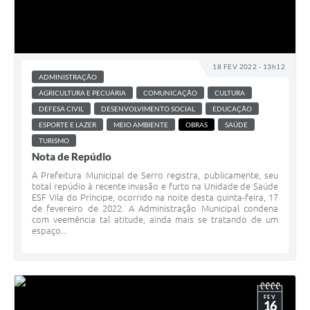
18 FEV 2022 - 13h12
ADMINISTRAÇÃO
AGRICULTURA E PECUÁRIA
COMUNICAÇÃO
CULTURA
DEFESA CIVIL
DESENVOLVIMENTO SOCIAL
EDUCAÇÃO
ESPORTE E LAZER
MEIO AMBIENTE
OBRAS
SAÚDE
TURISMO
Nota de Repúdio
A Prefeitura Municipal de Serro registra, publicamente, seu
total repúdio à recente invasão e furto na Unidade de Saúde
ESF Vila do Príncipe, ocorrido na noite desta quinta-feira, 17
de fevereiro de 2022. A Administração Municipal condena
com veemência tal atitude, ainda mais se tratando de um
espaço...
FEV
16