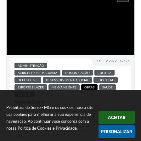
16 FEV 2022 - 19h25
ADMINISTRAÇÃO
AGRICULTURA E PECUÁRIA
COMUNICAÇÃO
CULTURA
DEFESA CIVIL
DESENVOLVIMENTO SOCIAL
EDUCAÇÃO
ESPORTE E LAZER
MEIO AMBIENTE
OBRAS
SAÚDE
TURISMO
Nota de Pesar
Prefeitura de Serro - MG e os cookies: nosso site
A Administração Municipal e seus colaboradores lamentam,
usa cookies para melhorar a sua experiência de
com profundo pesar o falecimento de Geraldo Euzébio de
ACEITAR
Paula, ocorrido hoje, 16 de fevereiro de 2022. Geraldo
navegação. Ao continuar você concorda com a
Grizante, como era conhecido, nasceu em Serra Azul de Minas
nossa
Política de Cookies
e
Privacidade
.
e se tornou serrano de coração, conquistando uma legião de
PERSONALIZAR
amigos em nossa...