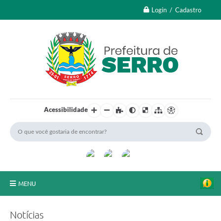
Login / Cadastro
Acessibilidade
MENU
A Nossa Cidade
Notícias