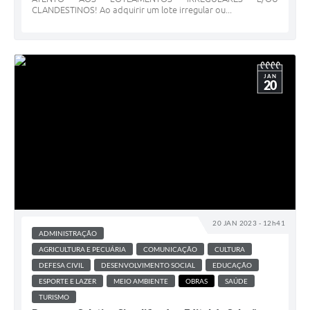
CLANDESTINOS! Ao adquirir um lote irregular ou...
JAN
20
20 JAN 2023 - 12h41
ADMINISTRAÇÃO
AGRICULTURA E PECUÁRIA
COMUNICAÇÃO
CULTURA
DEFESA CIVIL
DESENVOLVIMENTO SOCIAL
EDUCAÇÃO
ESPORTE E LAZER
MEIO AMBIENTE
OBRAS
SAÚDE
TURISMO