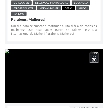
DEFESA CIVIL
DESENVOLVIMENTO SOCIAL
EDUCAÇÃO
ESPORTE E LAZER
MEIO AMBIENTE
OBRAS
SAÚDE
TURISMO
Parabéns, Mulheres!
Um dia para relembrar e reafirmar a luta diária de todas as
mulheres! Que suas vozes nunca se calem! Feliz Dia
Internacional da Mulher! Parabéns, Mulheres!
FEV
20
20 FEV 2022 - 12h08