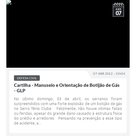
ABR
07
07 ABR 2022 - 13h04
DEFESA CIVIL
Cartilha - Manuseio e Orientação de Botijão de Gás
- GLP
No último domingo, 03 de abril, os serranos foram
surpreendidos com uma forte explosão de um botijão de gás
no Serro Tênis Clube. Felizmente, não houve vítimas fatais
ou feridas, apesar do grande dano causado à estrutura física
do prédio e arredores. Pensando na prevenção a esse tipo
de acidente, a...