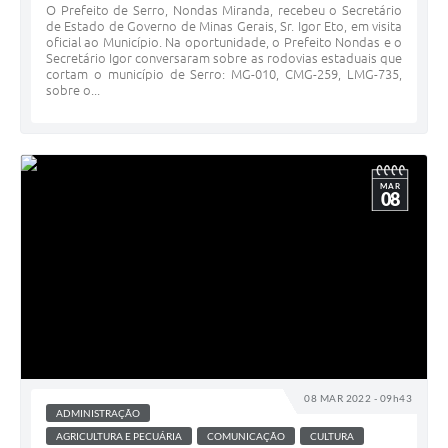
O Prefeito de Serro, Nondas Miranda, recebeu o Secretário
de Estado de Governo de Minas Gerais, Sr. Igor Eto, em visita
oficial ao Município. Na oportunidade, o Prefeito Nondas e o
Secretário Igor conversaram sobre as rodovias estaduais que
cortam o município de Serro: MG-010, CMG-259, LMG-735,
sobre o...
MAR
08
08 MAR 2022 - 09h43
ADMINISTRAÇÃO
AGRICULTURA E PECUÁRIA
COMUNICAÇÃO
CULTURA