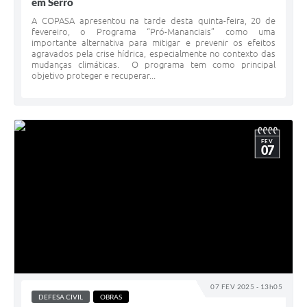
em Serro
A COPASA apresentou na tarde desta quinta-feira, 20 de
fevereiro, o Programa “Pró-Mananciais” como uma
importante alternativa para mitigar e prevenir os efeitos
agravados pela crise hídrica, especialmente no contexto das
mudanças climáticas. O programa tem como principal
objetivo proteger e recuperar...
FEV
07
07 FEV 2025 - 13h05
DEFESA CIVIL
OBRAS