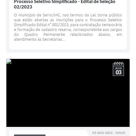
Processo Seletivo Simplificado - Edital de Seleção
02/2023
O Município de Serro/MG, nos termos da Lei, torna público
que estão abertas as inscrições para o Processo Seletivo
Simplificado Edital n° 002/2023, para contratação temporária
e formação de cadastro reserva, correspondente aos cargos
do Quadro Permanente relacionados abaixo, em
atendimento às Secretarias...
AGO
03
03 AGO 2022 - 15h20