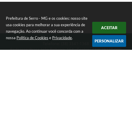
Prefeitura de Serro - MG e os cookies: nosso site
usa cookies para melhorar a sua experiência de
ACEITAR
navegação. Ao continuar você concorda com a
nossa
Política de Cookies
e
Privacidade
.
PERSONALIZAR
Telefone: (38) 3541-1368
Endereço: Praça João Pinheiro, 154 - Centro | CEP: 39150-000
Segunda-feira a Sexta-feira das 09:00 as 15:00 horas
CNPJ: 18.303.271/0001-81
Prefeitura de Serro - MG
Versão do Sistema:
3.5.3 - 19/06/2026
Portal atualizado em:
07/08/2026 16:01
Dados Abertos
Copyright Instar - 2006-2026. Todos os direitos reservados -
Instar Tecnologia