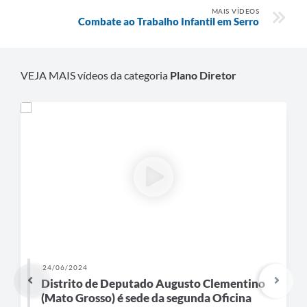
Links
MAIS VÍDEOS
Combate ao Trabalho Infantil em Serro
Audiências Públicas
Galeria de Fotos
VEJA MAIS vídeos da categoria
Plano Diretor
Galeria de Vídeos
Telefones Úteis
Diário Oficial
Contratos, Convênios e Publicações MROSC
Ouvidoria Municipal
Notícias
Contato
24/06/2024
Radar da Transparência Pública
Distrito de Deputado Augusto Clementino
(Mato Grosso) é sede da segunda Oficina
Listagem de Contribuintes Inscritos na Dívida Ativa do