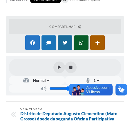
Horário - Linhas Municipais de Coletivos
Lei Aldir Blanc
COMPARTILHAR
Carta de Serviços
Emissão de Contracheque
Chamamento Público
Convênios
Arquivos para Download
SIC
FAQ
Jornal
VEJA TAMBÉM
Distrito de Deputado Augusto Clementino (Mato
Grosso) é sede da segunda Oficina Participativa
Covid -19 em Serro