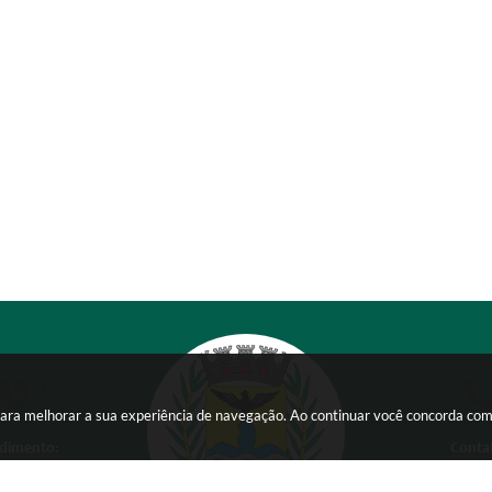
s para melhorar a sua experiência de navegação. Ao continuar você concorda co
dimento:
Conta
 a Sexta-feira das
(38) 354