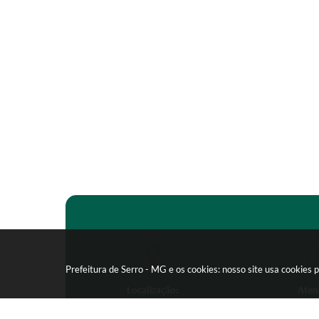
Prefeitura de Serro - MG e os cookies: nosso site usa cookie
Localização:
Aten
Praça João Pinheiro, 154 -
Segunda-feira