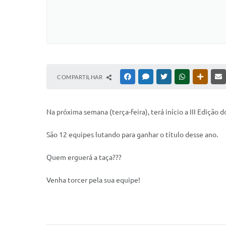
COMPARTILHAR
FACEBOOK
MESSENGER
TWITTER
WHATSAPP
OUTRAS
Na próxima semana (terça-feira), terá início a III Edição
São 12 equipes lutando para ganhar o título desse ano.
Quem erguerá a taça???
Venha torcer pela sua equipe!