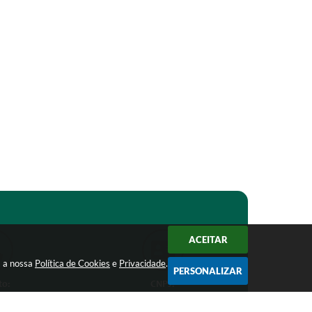
ACEITAR
m a nossa
Política de Cookies
e
Privacidade
.
PERSONALIZAR
to:
CNPJ:
1-1368
18.303.271/0001-81