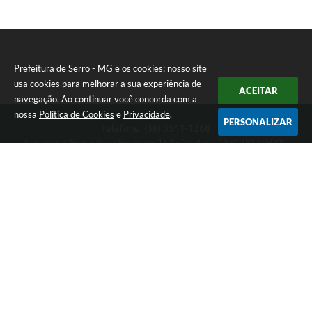
Prefeitura de Serro - MG e os cookies: nosso site
usa cookies para melhorar a sua experiência de
ACEITAR
navegação. Ao continuar você concorda com a
nossa
Política de Cookies
e
Privacidade
.
PERSONALIZAR
Telefone: (38) 3541-1368
Endereço: Praça João Pinheiro, 154 - Centro | CEP: 39150-000
Segunda-feira a Sexta-feira das 09:00 as 15:00 horas
CNPJ: 18.303.271/0001-81
Prefeitura de Serro - MG
Versão do Sistema:
3.5.3 - 19/06/2026
Portal atualizado em:
07/08/2026 16:01
Dados Abertos
Copyright Instar - 2006-2026. Todos os direitos reservados -