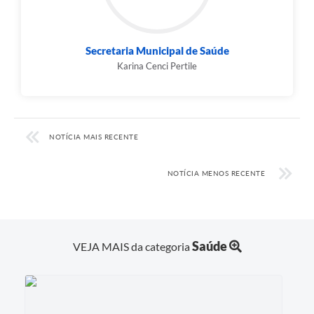
Links
Audiências Públicas
Secretaria Municipal de Saúde
Galeria de Fotos
Karina Cenci Pertile
Galeria de Vídeos
Telefones Úteis
NOTÍCIA MAIS RECENTE
Diário Oficial
Contratos, Convênios e Publicações MROSC
NOTÍCIA MENOS RECENTE
Ouvidoria Municipal
Notícias
Saúde
VEJA MAIS da categoria
Contato
Radar da Transparência Pública
Listagem de Contribuintes Inscritos na Dívida Ativa do