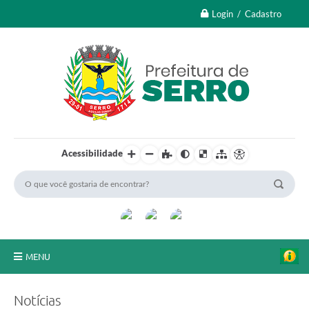
Login / Cadastro
Acessibilidade
MENU
A Nossa Cidade
Notícias