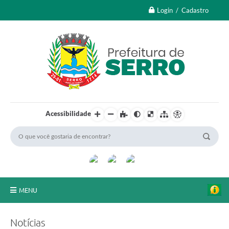
Login / Cadastro
Acessibilidade
MENU
A Nossa Cidade
Notícias