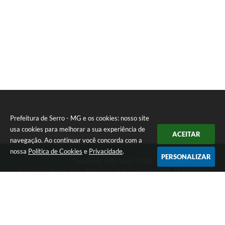
Prefeitura de Serro - MG e os cookies: nosso site
usa cookies para melhorar a sua experiência de
ACEITAR
navegação. Ao continuar você concorda com a
nossa
Política de Cookies
e
Privacidade
.
PERSONALIZAR
Telefone: (38) 3541-1368
Endereço: Praça João Pinheiro, 154 - Centro | CEP: 39150-000
Segunda-feira a Sexta-feira das 09:00 as 15:00 horas
CNPJ: 18.303.271/0001-81
Prefeitura de Serro - MG