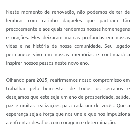
Links
Neste momento de renovação, não podemos deixar de
Audiências Públicas
lembrar com carinho daqueles que partiram tão
Galeria de Fotos
precocemente e aos quais rendemos nossas homenagens
e orações. Eles deixaram marcas profundas em nossas
Galeria de Vídeos
vidas e na história da nossa comunidade. Seu legado
Telefones Úteis
permanece vivo em nossas memórias e continuará a
Diário Oficial
inspirar nossos passos neste novo ano.
Contratos, Convênios e Publicações MROSC
Olhando para 2025, reafirmamos nosso compromisso em
Ouvidoria Municipal
trabalhar pelo bem-estar de todos os serranos e
desejamos que este seja um ano de prosperidade, saúde,
Notícias
paz e muitas realizações para cada um de vocês. Que a
Contato
esperança seja a força que nos une e que nos impulsiona
Radar da Transparência Pública
a enfrentar desafios com coragem e determinação.
Listagem de Contribuintes Inscritos na Dívida Ativa do