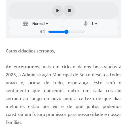
Horário - Linhas Municipais de Coletivos
Lei Aldir Blanc
Carta de Serviços
Emissão de Contracheque
Caros cidadãos serranos,
Chamamento Público
Convênios
Ao encerrarmos mais um ciclo e damos boas-vindas a
Arquivos para Download
2025, a Administração Municipal de Serro deseja a todos
união e, acima de tudo, esperança. Este será o
SIC
sentimento que queremos nutrir em cada coração
FAQ
serrano ao longo do novo ano: a certeza de que dias
melhores estão por vir e de que juntos podemos
Jornal
construir um futuro promissor para nossa cidade e nossas
Covid -19 em Serro
famílias.