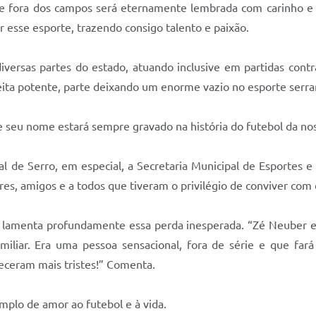
 e fora dos campos será eternamente lembrada com carinho e g
 esse esporte, trazendo consigo talento e paixão.
iversas partes do estado, atuando inclusive em partidas cont
reita potente, parte deixando um enorme vazio no esporte serr
e seu nome estará sempre gravado na história do futebol da nos
 de Serro, em especial, a Secretaria Municipal de Esportes e
res, amigos e a todos que tiveram o privilégio de conviver com 
ro lamenta profundamente essa perda inesperada. “Zé Neuber 
iliar. Era uma pessoa sensacional, fora de série e que fará
eceram mais tristes!” Comenta.
plo de amor ao futebol e à vida.