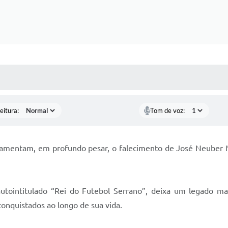
 MÍDIAS
RECEBA NOTÍCIAS
eitura:
Tom de voz:
lamentam, em profundo pesar, o falecimento de José Neuber Ma
ointitulado “Rei do Futebol Serrano”, deixa um legado marc
conquistados ao longo de sua vida.