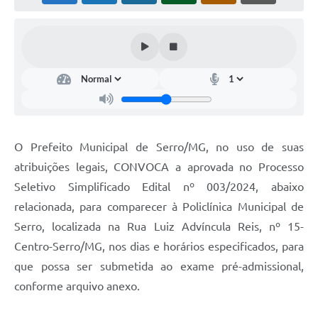
Horário - Linhas Municipais de Coletivos
Lei Aldir Blanc
Carta de Serviços
Emissão de Contracheque
Chamamento Público
O Prefeito Municipal de Serro/MG, no uso de suas
Convênios
atribuições legais, CONVOCA a aprovada no Processo
Arquivos para Download
Seletivo Simplificado Edital nº 003/2024, abaixo
relacionada, para comparecer à Policlínica Municipal de
SIC
Serro, localizada na Rua Luiz Advíncula Reis, nº 15-
FAQ
Centro-Serro/MG, nos dias e horários especificados, para
que possa ser submetida ao exame pré-admissional,
Jornal
conforme arquivo anexo.
Covid -19 em Serro