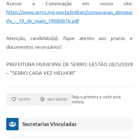
Links
Acesse a Convocação em nosso site:
https://www.serro.mg.gov.br/editais/convocacao_almoxar
Audiências Públicas
ife_-_19_de_maio_19080816.pdf
Galeria de Fotos
Atenção, candidato(a): fique atento aos prazos e
Galeria de Vídeos
documentos necessários!
Telefones Úteis
Diário Oficial
PREFEITURA MUNICIPAL DE SERRO: GESTÃO 2025/2028
– “SERRO CADA VEZ MELHOR”
Contratos, Convênios e Publicações MROSC
Ouvidoria Municipal
Seja o primeiro a curtir esta
Notícias
GOSTEI
NÃO GOSTEI
notícia.
Contato
Radar da Transparência Pública
Secretarias Vinculadas
Listagem de Contribuintes Inscritos na Dívida Ativa do