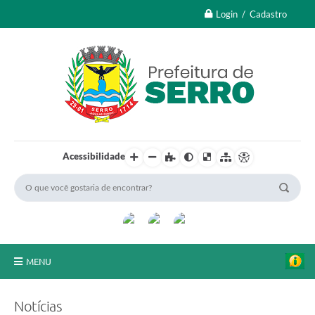
Login / Cadastro
Acessibilidade
MENU
A Nossa Cidade
Notícias