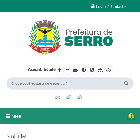
Login / Cadastro
Acessibilidade
MENU
A Nossa Cidade
Notícias