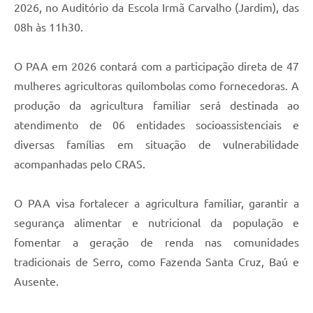
Links
2026, no Auditório da Escola Irmã Carvalho (Jardim), das
08h às 11h30.
Audiências Públicas
Galeria de Fotos
O PAA em 2026 contará com a participação direta de 47
mulheres agricultoras quilombolas como fornecedoras. A
Galeria de Vídeos
produção da agricultura familiar será destinada ao
Telefones Úteis
atendimento de 06 entidades socioassistenciais e
Diário Oficial
diversas famílias em situação de vulnerabilidade
acompanhadas pelo CRAS.
Contratos, Convênios e Publicações MROSC
Ouvidoria Municipal
O PAA visa fortalecer a agricultura familiar, garantir a
segurança alimentar e nutricional da população e
Notícias
fomentar a geração de renda nas comunidades
Contato
tradicionais de Serro, como Fazenda Santa Cruz, Baú e
Radar da Transparência Pública
Ausente.
Listagem de Contribuintes Inscritos na Dívida Ativa do