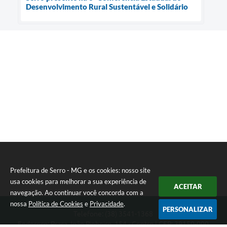
Desenvolvimento Rural Sustentável e Solidário
Prefeitura de Serro - MG e os cookies: nosso site
usa cookies para melhorar a sua experiência de
ACEITAR
navegação. Ao continuar você concorda com a
nossa
Política de Cookies
e
Privacidade
.
PERSONALIZAR
Telefone: (38) 3541-1368
Endereço: Praça João Pinheiro, 154 - Centro | CEP: 39150-000