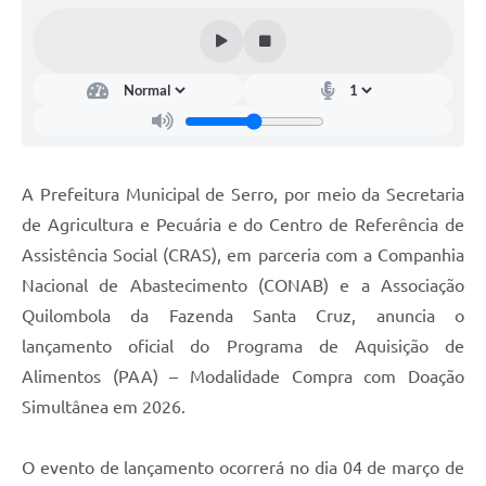
Horário - Linhas Municipais de Coletivos
Lei Aldir Blanc
Carta de Serviços
Emissão de Contracheque
A Prefeitura Municipal de Serro, por meio da Secretaria
Chamamento Público
de Agricultura e Pecuária e do Centro de Referência de
Convênios
Assistência Social (CRAS), em parceria com a Companhia
Arquivos para Download
Nacional de Abastecimento (CONAB) e a Associação
Quilombola da Fazenda Santa Cruz, anuncia o
SIC
lançamento oficial do Programa de Aquisição de
FAQ
Alimentos (PAA) – Modalidade Compra com Doação
Simultânea em 2026.
Jornal
Covid -19 em Serro
O evento de lançamento ocorrerá no dia 04 de março de