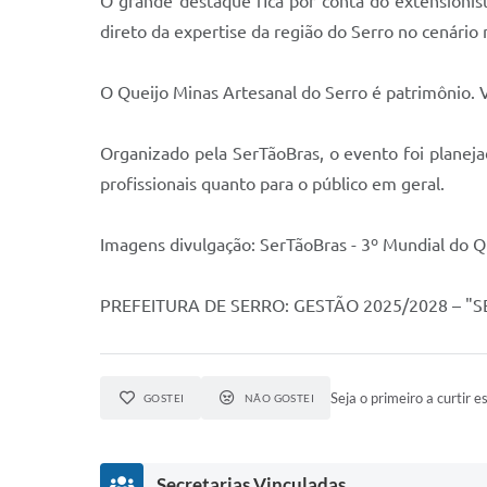
O grande destaque fica por conta do extensioni
direto da expertise da região do Serro no cenário 
O Queijo Minas Artesanal do Serro é patrimônio. V
Organizado pela SerTãoBras, o evento foi planej
profissionais quanto para o público em geral.
Imagens divulgação: SerTãoBras - 3º Mundial do Q
PREFEITURA DE SERRO: GESTÃO 2025/2028 – 
Seja o primeiro a curtir es
GOSTEI
NÃO GOSTEI
Secretarias Vinculadas