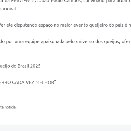
sta da EMATER-MG João Paulo Campos, convidado para atuar 
nacional.
er ele disputando espaço no maior evento queijeiro do país é 
ado por uma equipe apaixonada pelo universo dos queijos, ofe
ueijo do Brasil 2025
"SERRO CADA VEZ MELHOR"
ta notícia.