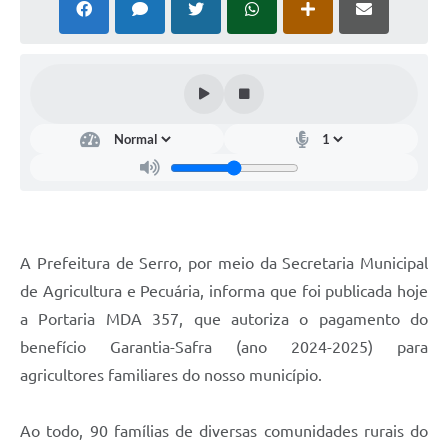
Horário - Linhas Municipais de Coletivos
Lei Aldir Blanc
Carta de Serviços
Emissão de Contracheque
Chamamento Público
Convênios
Arquivos para Download
A Prefeitura de Serro, por meio da Secretaria Municipal
de Agricultura e Pecuária, informa que foi publicada hoje
SIC
a Portaria MDA 357, que autoriza o pagamento do
FAQ
benefício Garantia-Safra (ano 2024-2025) para
agricultores familiares do nosso município.
Jornal
Covid -19 em Serro
Ao todo, 90 famílias de diversas comunidades rurais do