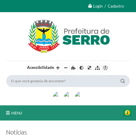
Login / Cadastro
Acessibilidade
MENU
A Nossa Cidade
Notícias