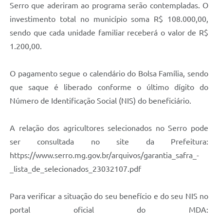
Links
Serro que aderiram ao programa serão contempladas. O
investimento total no município soma R$ 108.000,00,
Audiências Públicas
sendo que cada unidade familiar receberá o valor de R$
Galeria de Fotos
1.200,00.
Galeria de Vídeos
O pagamento segue o calendário do Bolsa Família, sendo
Telefones Úteis
que saque é liberado conforme o último dígito do
Diário Oficial
Número de Identificação Social (NIS) do beneficiário.
Contratos, Convênios e Publicações MROSC
A relação dos agricultores selecionados no Serro pode
Ouvidoria Municipal
ser consultada no site da Prefeitura:
https://www.serro.mg.gov.br/arquivos/garantia_safra_-
Notícias
_lista_de_selecionados_23032107.pdf
Contato
Radar da Transparência Pública
Para verificar a situação do seu benefício e do seu NIS no
portal oficial do MDA:
Listagem de Contribuintes Inscritos na Dívida Ativa do