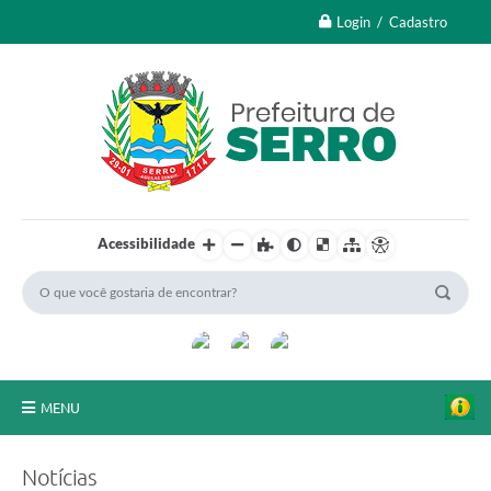
Login / Cadastro
Acessibilidade
MENU
A Nossa Cidade
Notícias