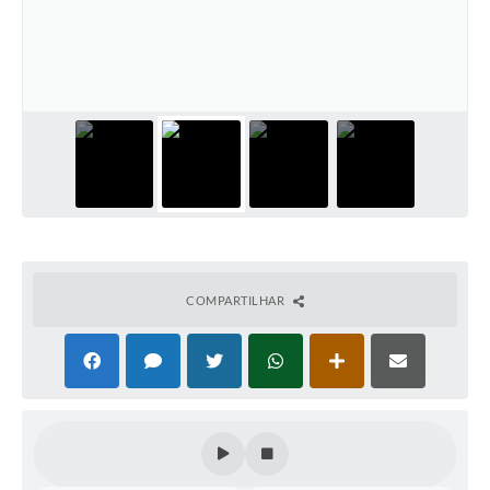
Horário - Linhas Municipais de Coletivos
Lei Aldir Blanc
Carta de Serviços
Emissão de Contracheque
Chamamento Público
Convênios
Arquivos para Download
COMPARTILHAR
SIC
FAQ
Jornal
Covid -19 em Serro