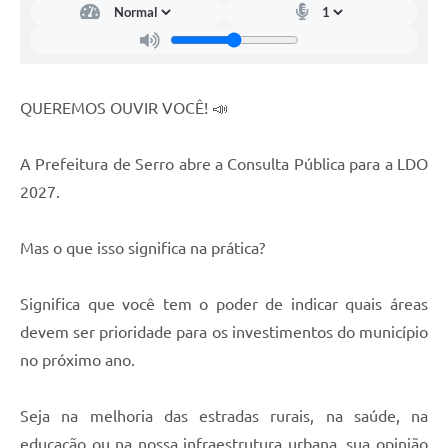
Links
Audiências Públicas
Galeria de Fotos
QUEREMOS OUVIR VOCÊ! 📣
Galeria de Vídeos
A Prefeitura de Serro abre a Consulta Pública para a LDO
Telefones Úteis
2027.
Diário Oficial
Contratos, Convênios e Publicações MROSC
Mas o que isso significa na prática?
Ouvidoria Municipal
Significa que você tem o poder de indicar quais áreas
Notícias
devem ser prioridade para os investimentos do município
Contato
no próximo ano.
Radar da Transparência Pública
Seja na melhoria das estradas rurais, na saúde, na
Listagem de Contribuintes Inscritos na Dívida Ativa do
educação ou na nossa infraestrutura urbana, sua opinião