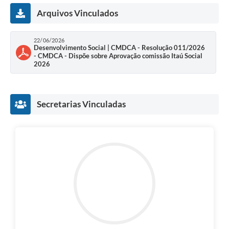
Links
Arquivos Vinculados
Audiências Públicas
22/06/2026
Galeria de Fotos
Desenvolvimento Social | CMDCA - Resolução 011/2026
- CMDCA - Dispõe sobre Aprovação comissão Itaú Social
Galeria de Vídeos
2026
Telefones Úteis
Secretarias Vinculadas
Diário Oficial
Contratos, Convênios e Publicações MROSC
Ouvidoria Municipal
Notícias
Contato
Radar da Transparência Pública
Listagem de Contribuintes Inscritos na Dívida Ativa do