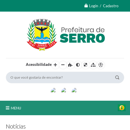
Login / Cadastro
Acessibilidade
MENU
A Nossa Cidade
Notícias