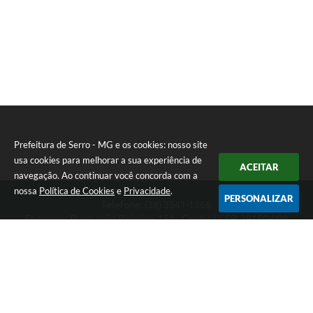
Prefeitura de Serro - MG e os cookies: nosso site
usa cookies para melhorar a sua experiência de
ACEITAR
navegação. Ao continuar você concorda com a
nossa
Política de Cookies
e
Privacidade
.
PERSONALIZAR
Telefone: (38) 3541-1368
Endereço: Praça João Pinheiro, 154 - Centro | CEP: 39150-000
Segunda-feira a Sexta-feira das 09:00 as 15:00 horas
CNPJ: 18.303.271/0001-81
Prefeitura de Serro - MG
Versão do Sistema:
3.5.3 - 19/06/2026