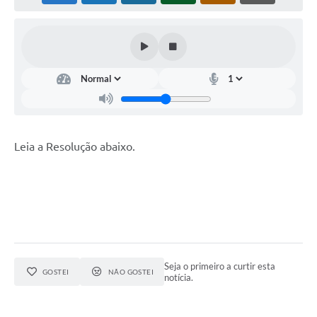
Horário - Linhas Municipais de Coletivos
Lei Aldir Blanc
Carta de Serviços
Emissão de Contracheque
Chamamento Público
Leia a Resolução abaixo.
Convênios
Arquivos para Download
SIC
FAQ
Jornal
Seja o primeiro a curtir esta
GOSTEI
NÃO GOSTEI
notícia.
Covid -19 em Serro