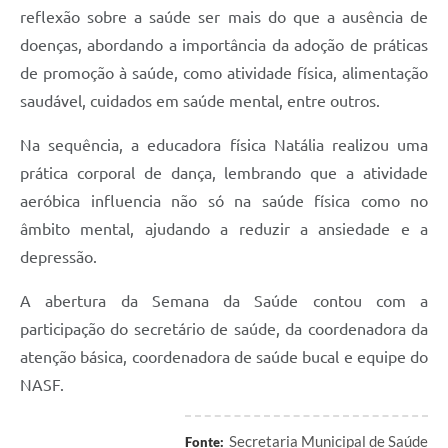
Links
reflexão sobre a saúde ser mais do que a ausência de
doenças, abordando a importância da adoção de práticas
Audiências Públicas
de promoção à saúde, como atividade física, alimentação
Galeria de Fotos
saudável, cuidados em saúde mental, entre outros.
Galeria de Vídeos
Na sequência, a educadora física Natália realizou uma
Telefones Úteis
prática corporal de dança, lembrando que a atividade
aeróbica influencia não só na saúde física como no
Diário Oficial
âmbito mental, ajudando a reduzir a ansiedade e a
Contratos, Convênios e Publicações MROSC
depressão.
Ouvidoria Municipal
A abertura da Semana da Saúde contou com a
Notícias
participação do secretário de saúde, da coordenadora da
atenção básica, coordenadora de saúde bucal e equipe do
Contato
NASF.
Radar da Transparência Pública
Listagem de Contribuintes Inscritos na Dívida Ativa do
Secretaria Municipal de Saúde
Fonte: