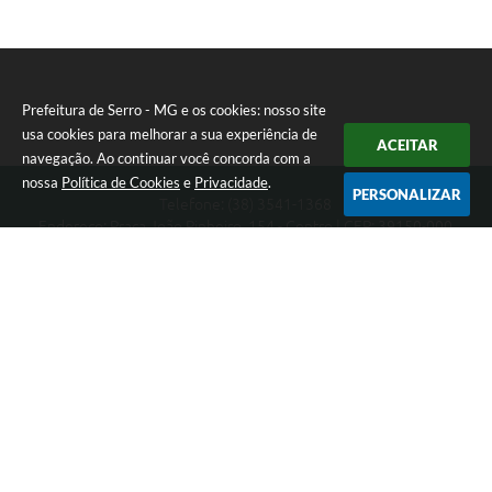
Prefeitura de Serro - MG e os cookies: nosso site
usa cookies para melhorar a sua experiência de
ACEITAR
navegação. Ao continuar você concorda com a
nossa
Política de Cookies
e
Privacidade
.
PERSONALIZAR
Telefone: (38) 3541-1368
Endereço: Praça João Pinheiro, 154 - Centro | CEP: 39150-000
Segunda-feira a Sexta-feira das 09:00 as 15:00 horas
CNPJ: 18.303.271/0001-81
Prefeitura de Serro - MG
Versão do Sistema:
3.5.3 - 19/06/2026
Portal atualizado em:
06/08/2026 11:21
Dados Abertos