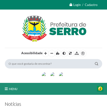
Login / Cadastro
Acessibilidade
MENU
A Nossa Cidade
Notícias