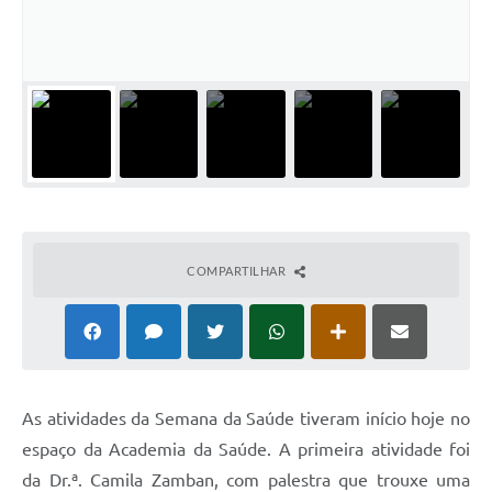
Horário - Linhas Municipais de Coletivos
Lei Aldir Blanc
Carta de Serviços
Emissão de Contracheque
Chamamento Público
Convênios
COMPARTILHAR
Arquivos para Download
SIC
FAQ
Jornal
As atividades da Semana da Saúde tiveram início hoje no
espaço da Academia da Saúde. A primeira atividade foi
Covid -19 em Serro
da Dr.ª. Camila Zamban, com palestra que trouxe uma