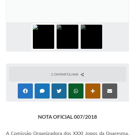
Horário - Linhas Municipais de Coletivos
Lei Aldir Blanc
Carta de Serviços
Emissão de Contracheque
Chamamento Público
Convênios
COMPARTILHAR
Arquivos para Download
SIC
FAQ
Jornal
NOTA OFICIAL 007/2018
Covid -19 em Serro
A Comissão Organizadora dos XXXI Jogos da Quaresma,