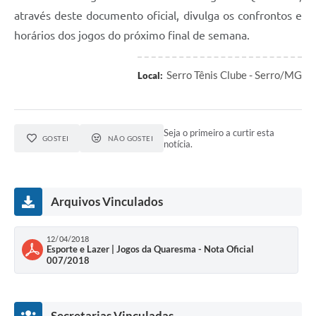
Links
através deste documento oficial, divulga os confrontos e
Audiências Públicas
horários dos jogos do próximo final de semana.
Galeria de Fotos
Serro Tênis Clube - Serro/MG
Local:
Galeria de Vídeos
Telefones Úteis
Seja o primeiro a curtir esta
GOSTEI
NÃO GOSTEI
Diário Oficial
notícia.
Contratos, Convênios e Publicações MROSC
Ouvidoria Municipal
Arquivos Vinculados
Notícias
12/04/2018
Esporte e Lazer | Jogos da Quaresma - Nota Oficial
Contato
007/2018
Radar da Transparência Pública
Listagem de Contribuintes Inscritos na Dívida Ativa do
Secretarias Vinculadas