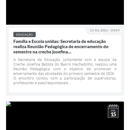
15 JUL 2026 - 14h59
EDUCAÇÃO
Família e Escola unidas: Secretaria de educação
realiza Reunião Pedagógica de encerramento do
semestre na creche josefina...
A Secretaria de Educação juntamente com a equipe da
Creche Josefina Batista do Bairro Machadinho, realizou uma
Reunião Pedagógica com o objetivo de promover o
encerramento das atividades do primeiro semestre de 2026.
O encontro contou com a participação de supervisoras,
professores e pais/responsáveis...
JUL
15