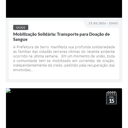
15 JUL 2026 - 15h03
SAÚDE
Mobilização Solidária: Transporte para Doação de
Sangue
A Prefeitura de Serro manifesta sua profunda solidariedade
às famílias das cidadãs serranas vítimas do recente acidente
ocorrido na última semana. Em um momento de união, toda
a comunidade tem se mobilizado em correntes de oração,
independentemente de credo, pedindo pela recuperação das
envolvidas,...
JUL
15