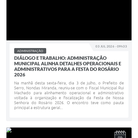
03 JUL 2026 - 09h33
ADMINISTRAÇÃO
DIÁLOGO E TRABALHO: ADMINISTRAÇÃO
MUNICIPAL ALINHA DETALHES OPERACIONAIS E
ADMINISTRATIVOS PARA A FESTA DO ROSÁRIO
2026
Na manhã desta sexta-feira, dia 3 de julho, o Prefeito de
Serro, Nondas Miranda, reuniu-se com o Fiscal Municipal Rui
Machado para alinhamento operacional e administrativo
voltada à organização e fiscalização da Festa de Nossa
Senhora do Rosário 2026. O encontro teve como pauta
principal a estrutura geral...
JUL