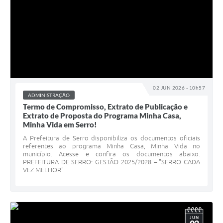
02 JUN 2026 - 10h57
ADMINISTRAÇÃO
Termo de Compromisso, Extrato de Publicação e
Extrato de Proposta do Programa Minha Casa,
Minha Vida em Serro!
A Prefeitura de Serro disponibiliza os documentos oficiais
referentes ao programa Minha Casa, Minha Vida no
município. Acesse e confira os documentos abaixo.
PREFEITURA DE SERRO: GESTÃO 2025/2028 – "SERRO CADA
VEZ MELHOR"
JUN