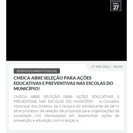
MAI
27
27 MAI 2026 - 18h30
DESENVOLVIMENTO SOCIAL
CMDCA ABRE SELEÇÃO PARA AÇÕES
EDUCATIVAS E PREVENTIVAS NAS ESCOLAS DO
MUNICÍPIO!
CMDCA ABRE SELEÇÃO PARA AÇÕES EDUCATIVAS E
PREVENTIVAS NAS ESCOLAS DO MUNICÍPIO! A Conselho
Municipal dos Direitos da Criança e do Adolescente de Serro
abre processo de seleção de proposta para organizações da
sociedade civil interessadas em desenvolver ações de
prevenção e educação com crianças e...