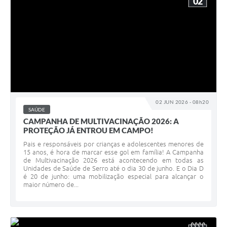
02
02 JUN 2026 - 08h20
SAÚDE
CAMPANHA DE MULTIVACINAÇÃO 2026: A
PROTEÇÃO JÁ ENTROU EM CAMPO!
Pais e responsáveis por crianças e adolescentes menores de
15 anos, é hora de marcar esse gol em família! A Campanha
de Multivacinação 2026 está acontecendo em todas as
Unidades de Saúde de Serro até o dia 30 de junho. E o Dia D
é 20 de junho: uma mobilização especial para alcançar o
maior número de...