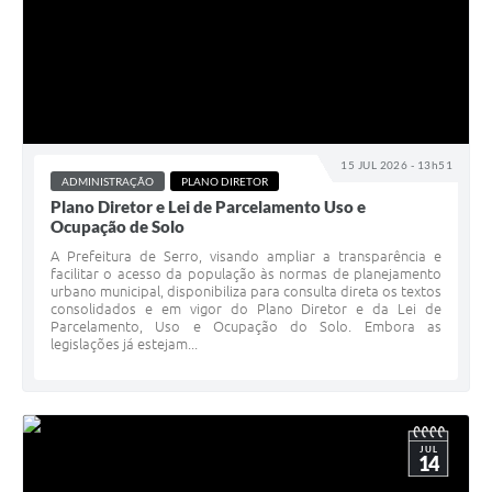
15 JUL 2026 - 13h51
ADMINISTRAÇÃO
PLANO DIRETOR
Plano Diretor e Lei de Parcelamento Uso e
Ocupação de Solo
A Prefeitura de Serro, visando ampliar a transparência e
facilitar o acesso da população às normas de planejamento
urbano municipal, disponibiliza para consulta direta os textos
consolidados e em vigor do Plano Diretor e da Lei de
Parcelamento, Uso e Ocupação do Solo. Embora as
legislações já estejam...
JUL
14