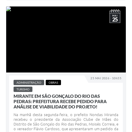
MAI
25
25 MAI 2026 - 10h55
ADMINISTRAÇÃO
OBRAS
TURISMO
MIRANTE EM SÃO GONÇALO DO RIO DAS
PEDRAS: PREFEITURA RECEBE PEDIDO PARA
ANÁLISE DE VIABILIDADE DO PROJETO!
Na manhã desta segunda-feira, o prefeito Nondas Miranda
recebeu o presidente da Associação Clube de Mães do
Distrito de São Gonçalo do Rio das Pedras, Moisés Correia, e
o vereador Flávio Cardoso, que apresentaram um pedido da