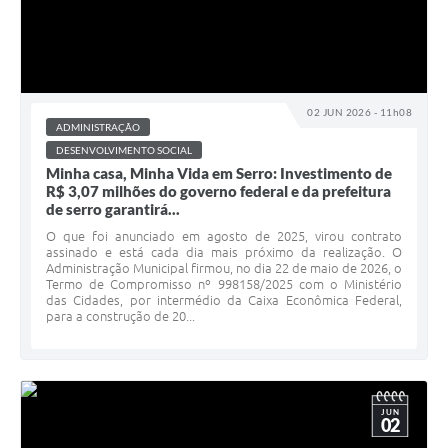
02 JUN 2026 - 11h08
ADMINISTRAÇÃO
DESENVOLVIMENTO SOCIAL
Minha casa, Minha Vida em Serro: Investimento de
R$ 3,07 milhões do governo federal e da prefeitura
de serro garantirá...
O que foi anunciado em agosto de 2025, virou contrato
assinado e está cada dia mais próximo da realização. O
Administração Municipal firmou, no dia 22 de maio de 2026, o
Termo de Compromisso nº 998158/2025 com o Ministério
das Cidades, por intermédio da Caixa Econômica Federal,
para a construção de 20...
JUN
02