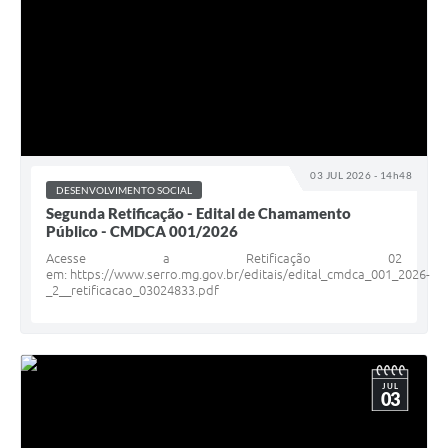
03 JUL 2026 - 14h48
DESENVOLVIMENTO SOCIAL
Segunda Retificação - Edital de Chamamento
Público - CMDCA 001/2026
Acesse a Retificação 02
em: https://www.serro.mg.gov.br/editais/edital_cmdca_001_2026-
_2__retificacao_03024833.pdf
JUL
03