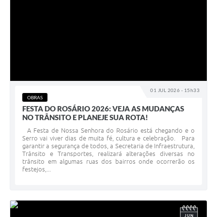
01 JUL 2026 - 15h33
OBRAS
FESTA DO ROSÁRIO 2026: VEJA AS MUDANÇAS
NO TRÂNSITO E PLANEJE SUA ROTA!
A Festa de Nossa Senhora do Rosário está chegando e o
Serro vai viver dias de muita fé, cultura e celebração. Para
garantir a segurança de todos, a Secretaria de Infraestrutura,
Trânsito e Transportes, realizará alterações diversas no
trânsito em algumas ruas dos bairros onde ocorrerão os
festejos,...
JUN