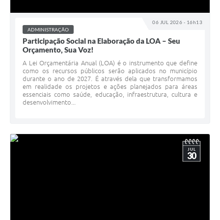
Horário - Linhas Municipais de Coletivos
06 JUL 2026 - 16h13
Lei Aldir Blanc
ADMINISTRAÇÃO
Participação Social na Elaboração da LOA – Seu
Orçamento, Sua Voz!
Carta de Serviços
A Lei Orçamentária Anual (LOA) é o instrumento que define
Emissão de Contracheque
como os recursos públicos serão aplicados no município
durante o ano de 2027. É através dela que transformamos
em realidade os projetos e ações planejados para áreas
Chamamento Público
essenciais como saúde, educação, infraestrutura, cultura e
desenvolvimento...
Convênios
Arquivos para Download
SIC
JUL
30
FAQ
Jornal
Covid -19 em Serro