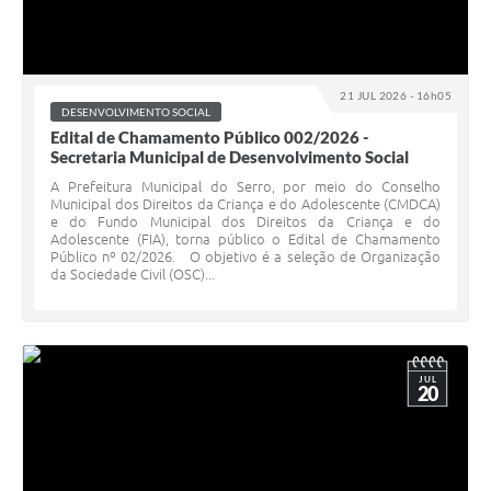
21 JUL 2026 - 16h05
DESENVOLVIMENTO SOCIAL
Edital de Chamamento Público 002/2026 -
Secretaria Municipal de Desenvolvimento Social
A Prefeitura Municipal do Serro, por meio do Conselho
Municipal dos Direitos da Criança e do Adolescente (CMDCA)
e do Fundo Municipal dos Direitos da Criança e do
Adolescente (FIA), torna público o Edital de Chamamento
Público nº 02/2026. O objetivo é a seleção de Organização
da Sociedade Civil (OSC)...
JUL
20