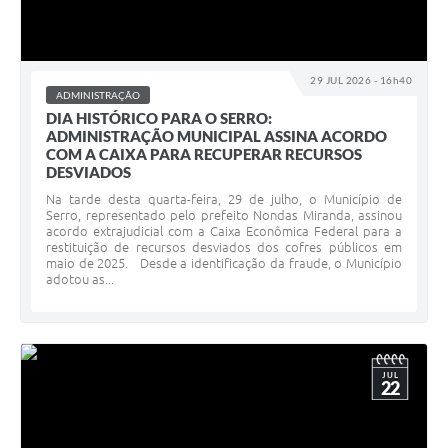
29 JUL 2026 - 16h40
ADMINISTRAÇÃO
DIA HISTÓRICO PARA O SERRO:
ADMINISTRAÇÃO MUNICIPAL ASSINA ACORDO
COM A CAIXA PARA RECUPERAR RECURSOS
DESVIADOS
Na tarde desta quarta-feira, 29 de julho, o Município de
Serro, representado pelo prefeito Nondas Miranda, assinou
acordo extrajudicial com a Caixa Econômica Federal para a
restituição de recursos desviados dos cofres públicos em
maio de 2025. Desde a identificação da fraude, o Município
adotou as...
JUL
22