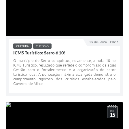
15 JUL 2026 - 14h45
CULTURA
TURISMO
ICMS Turístico: Serro é 10!
O município de Serro conquistou, novamente, a nota 10 no
ICMS Turístico, resultado que reflete o compromisso da atual
Gestão com o fortalecimento e a organização do setor
turístico local. A pontuação máxima alcançada demonstra o
cumprimento rigoroso dos critérios estabelecidos pelo
Governo de Minas...
JUL
15