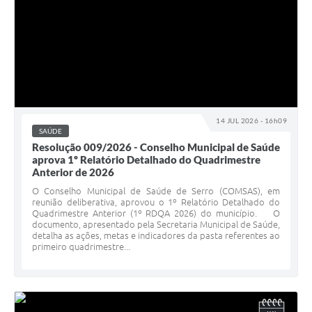
14 JUL 2026 - 16h09
SAÚDE
Resolução 009/2026 - Conselho Municipal de Saúde
aprova 1º Relatório Detalhado do Quadrimestre
Anterior de 2026
O Conselho Municipal de Saúde de Serro (COMSAS), em
reunião deliberativa, aprovou o 1º Relatório Detalhado do
Quadrimestre Anterior (1º RDQA 2026) do município. O
documento, apresentado pela Secretaria Municipal de Saúde,
detalha as ações, metas e indicadores da pasta referentes ao
primeiro quadrimestre...