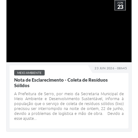
JUN
23
23 JUN 2026 - 08h45
MEIO AMBIENTE
Nota de Esclarecimento - Coleta de Resíduos
Sólidos
A Prefeitura de Serro, por meio da Secretaria Municipal de
Meio Ambiente e Desenvolvimento Sustentável, informa à
população que o serviço de coleta de resíduos sólidos (lixo)
precisou ser interrompido na noite de ontem, 22 de junho,
devido a problemas de logística e mão de obra. Devido a
esse ajuste...