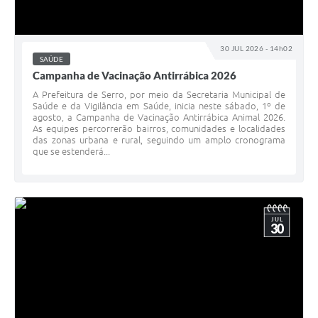
Links
Audiências Públicas
30 JUL 2026 - 14h02
Galeria de Fotos
SAÚDE
Campanha de Vacinação Antirrábica 2026
Galeria de Vídeos
A Prefeitura de Serro, por meio da Secretaria Municipal de
Saúde e da Vigilância em Saúde, inicia neste sábado, 1º de
Telefones Úteis
agosto, a Campanha de Vacinação Antirrábica Animal 2026.
As equipes percorrerão bairros, comunidades e localidades
das zonas urbana e rural, seguindo um amplo cronograma
Diário Oficial
que se estenderá...
Contratos, Convênios e Publicações MROSC
Ouvidoria Municipal
JUL
Notícias
30
Contato
Radar da Transparência Pública
Listagem de Contribuintes Inscritos na Dívida Ativa do