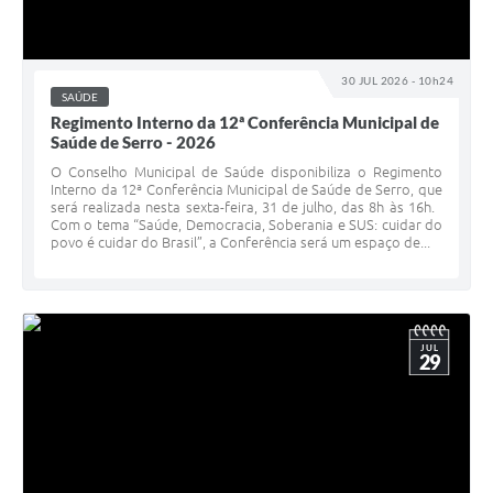
Município
30 JUL 2026 - 10h24
SAÚDE
Regimento Interno da 12ª Conferência Municipal de
Saúde de Serro - 2026
O Conselho Municipal de Saúde disponibiliza o Regimento
Interno da 12ª Conferência Municipal de Saúde de Serro, que
será realizada nesta sexta-feira, 31 de julho, das 8h às 16h.
Com o tema “Saúde, Democracia, Soberania e SUS: cuidar do
povo é cuidar do Brasil”, a Conferência será um espaço de...
JUL
29