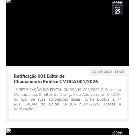
JUN
25
25 JUN 2026 - 13h25
Retificação 001 Edital de
Chamamento Público CMDCA 001/2026
1ª RETIFICAÇÃO DO EDITAL CMDCA N° 001/2026 O Conselho
Municipal dos Direitos da Criança e do Adolescente - CMDCA,
no uso de suas atribuições legais, torna pública a 1ª
RETIFICAÇÃO do Edital CMDCA n°001/2026. Acesse a
Retificação...