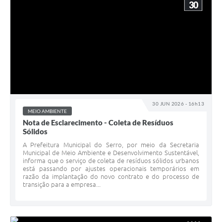
30
30 JUN 2026 - 16h13
MEIO AMBIENTE
Nota de Esclarecimento - Coleta de Resíduos
Sólidos
A Prefeitura Municipal do Serro, por meio da Secretaria
Municipal de Meio Ambiente e Desenvolvimento Sustentável,
informa que o serviço de coleta de resíduos sólidos urbanos
está passando por ajustes operacionais temporários em
razão da implantação do novo contrato e do processo de
transição para a empresa...