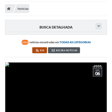
A Prefeitura
Notícias
Transparência Pública
Processo Seletivo/Concurso Público
BUSCA DETALHADA
Taxas de Inscrição/Guia de Arrecadação / Tributos
Online
notícias encontradas em
TODAS AS CATEGORIAS
2922
Plano Diretor Participativo de Serro/MG
RSS
RECEBA NOTÍCIAS
Planejamento e Orçamento Público: PPA - LOA -
LDO
Licitações
JUL
06
Sala Mineira do Empreendedor de Serro/MG
Organizações da Sociedade Civil
Lei Paulo Gustavo
Turismo