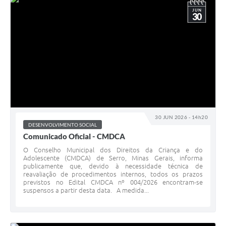
JUN
30
30 JUN 2026 - 14h20
DESENVOLVIMENTO SOCIAL
Comunicado Oficial - CMDCA
O Conselho Municipal dos Direitos da Criança e do
Adolescente (CMDCA) de Serro, Minas Gerais, informa
publicamente que, devido à necessidade técnica de
reavaliação de procedimentos internos, todos os prazos
previstos no Edital CMDCA nº 004/2026 encontram-se
suspensos a partir desta data. A medida...