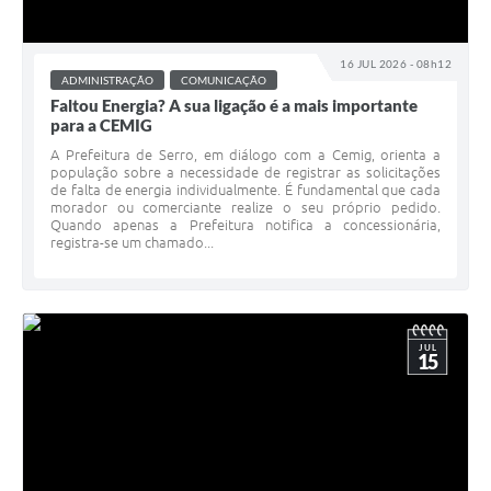
16 JUL 2026 - 08h12
ADMINISTRAÇÃO
COMUNICAÇÃO
Faltou Energia? A sua ligação é a mais importante
para a CEMIG
A Prefeitura de Serro, em diálogo com a Cemig, orienta a
população sobre a necessidade de registrar as solicitações
de falta de energia individualmente. É fundamental que cada
morador ou comerciante realize o seu próprio pedido.
Quando apenas a Prefeitura notifica a concessionária,
registra-se um chamado...
JUL
15