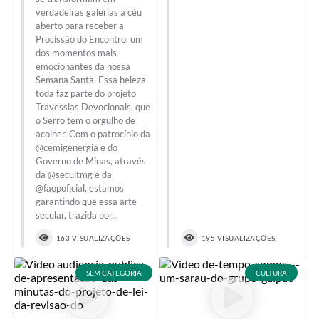
Links
verdadeiras galerias a céu
aberto para receber a
Audiências Públicas
Procissão do Encontro, um
dos momentos mais
Galeria de Fotos
emocionantes da nossa
Semana Santa. Essa beleza
Galeria de Vídeos
toda faz parte do projeto
Travessias Devocionais, que
Telefones Úteis
o Serro tem o orgulho de
acolher. Com o patrocínio da
Diário Oficial
@cemigenergia e do
Governo de Minas, através
Contratos, Convênios e Publicações MROSC
da @secultmg e da
@faopoficial, estamos
Ouvidoria Municipal
garantindo que essa arte
secular, trazida por...
Notícias
163 VISUALIZAÇÕES
195 VISUALIZAÇÕES
Contato
SEM CATEGORIA
CULTURA
Radar da Transparência Pública
Listagem de Contribuintes Inscritos na Dívida Ativa do