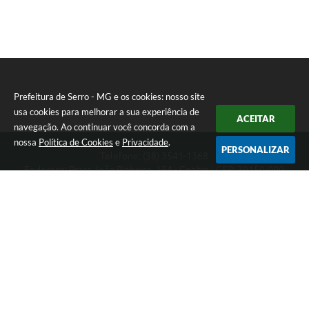
Prefeitura de Serro - MG e os cookies: nosso site
usa cookies para melhorar a sua experiência de
ACEITAR
navegação. Ao continuar você concorda com a
nossa
Política de Cookies
e
Privacidade
.
PERSONALIZAR
Telefone: (38) 3541-1368
Endereço: Praça João Pinheiro, 154 - Centro | CEP: 39150-000
Segunda-feira a Sexta-feira das 09:00 as 15:00 horas
CNPJ: 18.303.271/0001-81
Prefeitura de Serro - MG
Versão do Sistema:
3.5.3 - 19/06/2026
Portal atualizado em:
07/08/2026 16:01
Dados Abertos