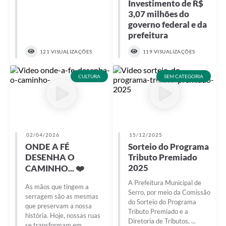
Investimento de R$
Horário - Linhas Municipais de Coletivos
3,07 milhões do
governo federal e da
Lei Aldir Blanc
prefeitura
Carta de Serviços
121 VISUALIZAÇÕES
119 VISUALIZAÇÕES
Emissão de Contracheque
CULTURA
SEM CATEGORIA
Chamamento Público
Convênios
Arquivos para Download
02/04/2026
15/12/2025
ONDE A FÉ
Sorteio do Programa
SIC
DESENHA O
Tributo Premiado
2025
CAMINHO... ❤️
FAQ
A Prefeitura Municipal de
As mãos que tingem a
Jornal
Serro, por meio da Comissão
serragem são as mesmas
do Sorteio do Programa
que preservam a nossa
Covid -19 em Serro
Tributo Premiado e a
história. Hoje, nossas ruas
Diretoria de Tributos, ...
se transformam em