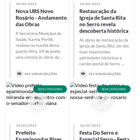
04/06/2025
26/05/2025
Nova UBS Novo
Restauração da
Rosário - Andamento
Igreja de Santa Rita
das Obras
no Serro revela
descoberta histórica
A Secretária Municipal de
Saúde, Karina Pertile,
As obras de restauração da
realizou na manhã desta
Igreja de Santa Rita, um dos
quarta-feira, 04 de junho,
mais importantes
uma vistoria às obras da ...
patrimônios históricos e
cartão-postal de Serro, ...
666 VISUALIZAÇÕES
742 VISUALIZAÇÕES
SEM CATEGORIA
SEM CATEGORIA
26/05/2025
26/05/2025
Prefeito
Festa Do Serro e
Epaminondas Pires
Especial Serro - Festa