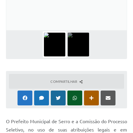
Horário - Linhas Municipais de Coletivos
Lei Aldir Blanc
Carta de Serviços
Emissão de Contracheque
Chamamento Público
Convênios
Arquivos para Download
COMPARTILHAR
SIC
FAQ
Jornal
O Prefeito Municipal de Serro e a Comissão do Processo
Covid -19 em Serro
Seletivo, no uso de suas atribuições legais e em