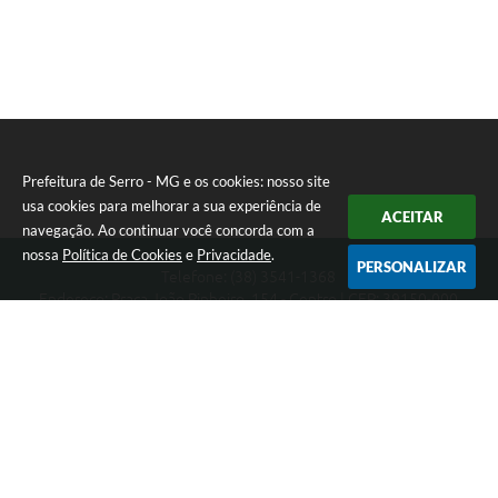
Prefeitura de Serro - MG e os cookies: nosso site
usa cookies para melhorar a sua experiência de
ACEITAR
navegação. Ao continuar você concorda com a
nossa
Política de Cookies
e
Privacidade
.
PERSONALIZAR
Telefone: (38) 3541-1368
Endereço: Praça João Pinheiro, 154 - Centro | CEP: 39150-000
Segunda-feira a Sexta-feira das 09:00 as 15:00 horas
CNPJ: 18.303.271/0001-81
Prefeitura de Serro - MG
Versão do Sistema:
3.5.3 - 19/06/2026
Portal atualizado em:
07/08/2026 16:01
Dados Abertos