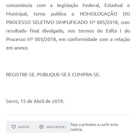
Links
consonância com a legislação Federal, Estadual e
Municipal, torna publica a HOMOLOGAÇÃO DO
Audiências Públicas
PROCESSO SELETIVO SIMPLIFICADO Nº 005/2018, com
Galeria de Fotos
resultado final divulgado, nos termos do Edita I do
Galeria de Vídeos
Processo Nº 005/2018, em conformidade com a relação
em anexo.
Telefones Úteis
Diário Oficial
Contratos, Convênios e Publicações MROSC
REGISTRE-SE. PUBLIQUE-SE E CUMPRA-SE.
Ouvidoria Municipal
Notícias
Serro, 15 de Abril de 2019.
Contato
Radar da Transparência Pública
Seja o primeiro a curtir esta
GOSTEI
NÃO GOSTEI
notícia.
Listagem de Contribuintes Inscritos na Dívida Ativa do