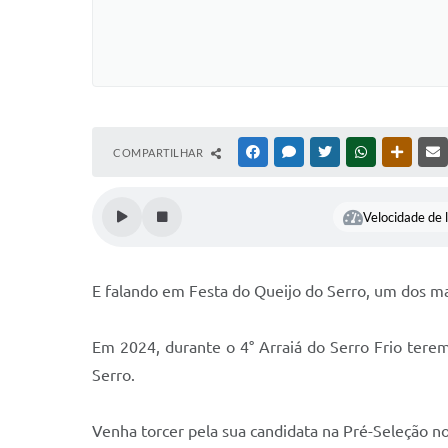
COMPARTILHAR
FACEBOOK
MESSENGER
TWITTER
WHATSAPP
OUTRAS
Velocidade de l
E falando em Festa do Queijo do Serro, um dos ma
Em 2024, durante o 4° Arraiá do Serro Frio tere
Serro.
Venha torcer pela sua candidata na Pré-Seleção no 