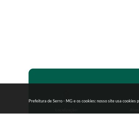
Prefeitura de Serro - MG e os cookies: nosso site usa cookie
Localização:
Aten
Praça João Pinheiro, 154 -
Segunda-feira
Centro - CEP: 39150-000
09:00 as