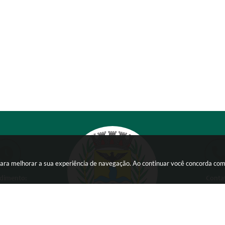
s para melhorar a sua experiência de navegação. Ao continuar você concorda co
dimento:
Conta
 a Sexta-feira das
(38) 354
 15:00 horas
comunicacao@ser