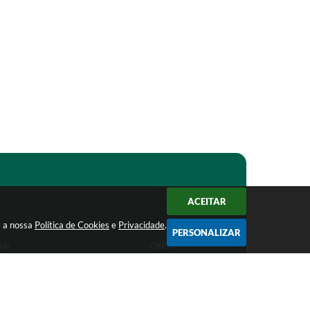
ACEITAR
m a nossa
Política de Cookies
e
Privacidade
.
PERSONALIZAR
to:
CNPJ:
1-1368
18.303.271/0001-81
ro.mg.gov.br