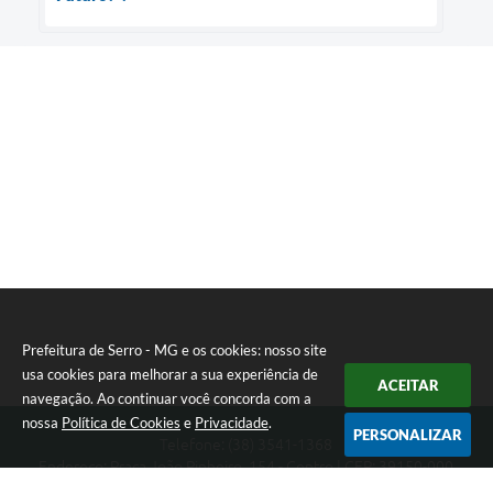
Prefeitura de Serro - MG e os cookies: nosso site
usa cookies para melhorar a sua experiência de
ACEITAR
navegação. Ao continuar você concorda com a
nossa
Política de Cookies
e
Privacidade
.
PERSONALIZAR
Telefone: (38) 3541-1368
Endereço: Praça João Pinheiro, 154 - Centro | CEP: 39150-000
Segunda-feira a Sexta-feira das 09:00 as 15:00 horas