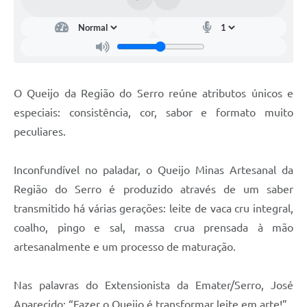
Links
Audiências Públicas
Galeria de Fotos
Galeria de Vídeos
O Queijo da Região do Serro reúne atributos únicos e
especiais: consistência, cor, sabor e formato muito
Telefones Úteis
peculiares.
Diário Oficial
Contratos, Convênios e Publicações MROSC
Inconfundível no paladar, o Queijo Minas Artesanal da
Região do Serro é produzido através de um saber
Ouvidoria Municipal
transmitido há várias gerações: leite de vaca cru integral,
Notícias
coalho, pingo e sal, massa crua prensada à mão
Contato
artesanalmente e um processo de maturação.
Radar da Transparência Pública
Nas palavras do Extensionista da Emater/Serro, José
Listagem de Contribuintes Inscritos na Dívida Ativa do
Aparecido: “Fazer o Queijo é transformar leite em arte!”