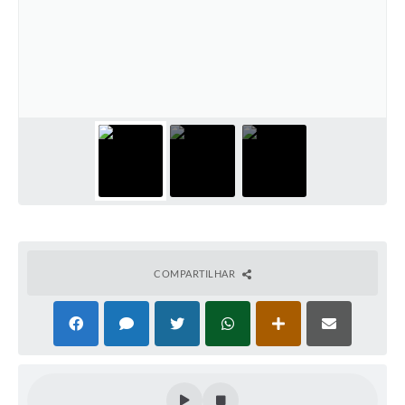
Horário - Linhas Municipais de Coletivos
Lei Aldir Blanc
Carta de Serviços
Emissão de Contracheque
Chamamento Público
Convênios
Arquivos para Download
SIC
COMPARTILHAR
FAQ
Jornal
Covid -19 em Serro