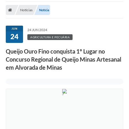
A Prefeitura
Notícias
Notícia
Transparência Pública
Processo Seletivo/Concurso Público
JUN
24 JUN 2024
24
Taxas de Inscrição/Guia de Arrecadação / Tributos
AGRICULTURA E PECUÁRIA
Online
Queijo Ouro Fino conquista 1º Lugar no
Plano Diretor Participativo de Serro/MG
Concurso Regional de Queijo Minas Artesanal
Planejamento e Orçamento Público: PPA - LOA -
em Alvorada de Minas
LDO
Licitações
Sala Mineira do Empreendedor de Serro/MG
Organizações da Sociedade Civil
Lei Paulo Gustavo
Turismo