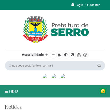
Login / Cadastro
Acessibilidade
MENU
A Nossa Cidade
Notícias