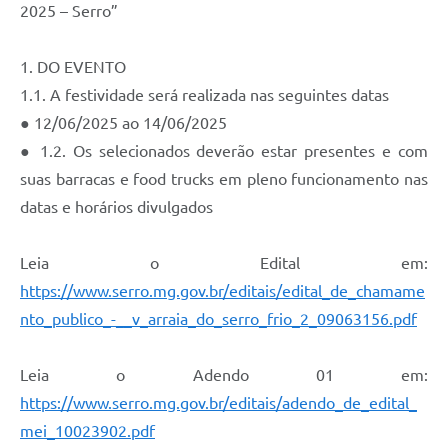
Links
2025 – Serro”
Audiências Públicas
1. DO EVENTO
Galeria de Fotos
1.1. A festividade será realizada nas seguintes datas
● 12/06/2025 ao 14/06/2025
Galeria de Vídeos
● 1.2. Os selecionados deverão estar presentes e com
Telefones Úteis
suas barracas e food trucks em pleno funcionamento nas
Diário Oficial
datas e horários divulgados
Contratos, Convênios e Publicações MROSC
Leia o Edital em:
Ouvidoria Municipal
https://www.serro.mg.gov.br/editais/edital_de_chamame
nto_publico_-__v_arraia_do_serro_frio_2_09063156.pdf
Notícias
Contato
Leia o Adendo 01 em:
Radar da Transparência Pública
https://www.serro.mg.gov.br/editais/adendo_de_edital_
mei_10023902.pdf
Listagem de Contribuintes Inscritos na Dívida Ativa do