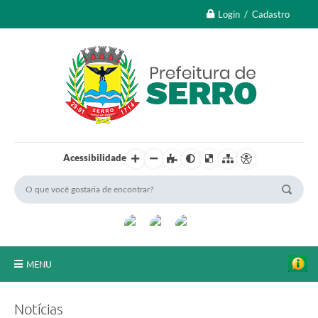
Login / Cadastro
Acessibilidade
MENU
A Nossa Cidade
Notícias