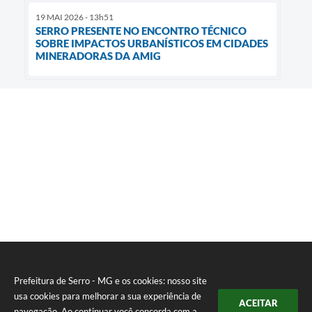
19 MAI 2026 - 13h51
SERRO PRESENTE NO ENCONTRO TÉCNICO
SOBRE IMPACTOS URBANÍSTICOS EM CIDADES
MINERADORAS DA AMIG
Prefeitura de Serro - MG e os cookies: nosso site
usa cookies para melhorar a sua experiência de
ACEITAR
navegação. Ao continuar você concorda com a