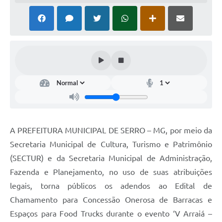
Horário - Linhas Municipais de Coletivos
Lei Aldir Blanc
Carta de Serviços
Emissão de Contracheque
Chamamento Público
Convênios
Arquivos para Download
A PREFEITURA MUNICIPAL DE SERRO – MG, por meio da
Secretaria Municipal de Cultura, Turismo e Patrimônio
SIC
(SECTUR) e da Secretaria Municipal de Administração,
FAQ
Fazenda e Planejamento, no uso de suas atribuições
legais, torna públicos os adendos ao Edital de
Jornal
Chamamento para Concessão Onerosa de Barracas e
Covid -19 em Serro
Espaços para Food Trucks durante o evento ‘V Arraiá –