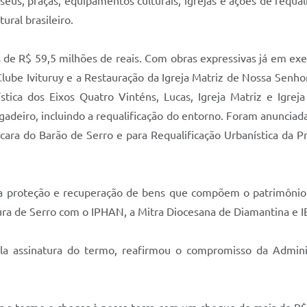
eus, praças, equipamentos culturais, igrejas e ações de requal
ural brasileiro.
e R$ 59,5 milhões de reais. Com obras expressivas já em exec
o Clube Ivituruy e a Restauração da Igreja Matriz de Nossa Senh
stica dos Eixos Quatro Vinténs, Lucas, Igreja Matriz e Igrej
deiro, incluindo a requalificação do entorno. Foram anunciada
ra do Barão de Serro e para Requalificação Urbanística da Praç
 proteção e recuperação de bens que compõem o patrimônio h
ura de Serro com o IPHAN, a Mitra Diocesana de Diamantina e 
 assinatura do termo, reafirmou o compromisso da Adminis