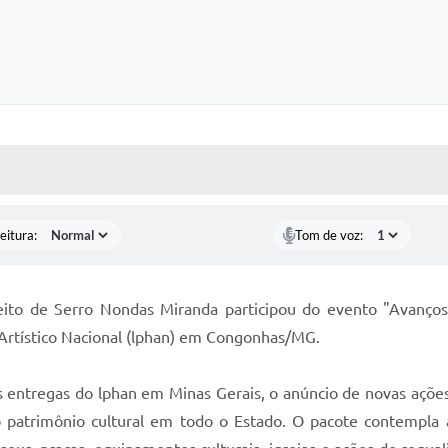
 MÍDIAS
RECEBA NOTÍCIAS
eitura:
Tom de voz:
feito de Serro Nondas Miranda participou do evento "Avanç
e Artístico Nacional (lphan) em Congonhas/MG.
 entregas do lphan em Minas Gerais, o anúncio de novas açõ
patrimônio cultural em todo o Estado. O pacote contempla 