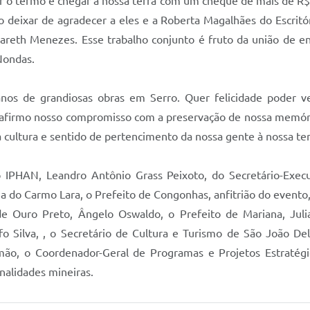
ar o termo e chegar à nossa terra com um cheque de mais de R$ 
 deixar de agradecer a eles e a Roberta Magalhães do Escrit
rgareth Menezes. Esse trabalho conjunto é fruto da união de 
Nondas.
os de grandiosas obras em Serro. Quer felicidade poder ve
afirmo nosso compromisso com a preservação de nossa memór
cultura e sentido de pertencimento da nossa gente à nossa ter
IPHAN, Leandro Antônio Grass Peixoto, do Secretário-Execut
 do Carmo Lara, o Prefeito de Congonhas, anfitrião do evento,
de Ouro Preto, Ângelo Oswaldo, o Prefeito de Mariana, Jul
lfo Silva, , o Secretário de Cultura e Turismo de São João D
ão, o Coordenador-Geral de Programas e Projetos Estratég
onalidades mineiras.