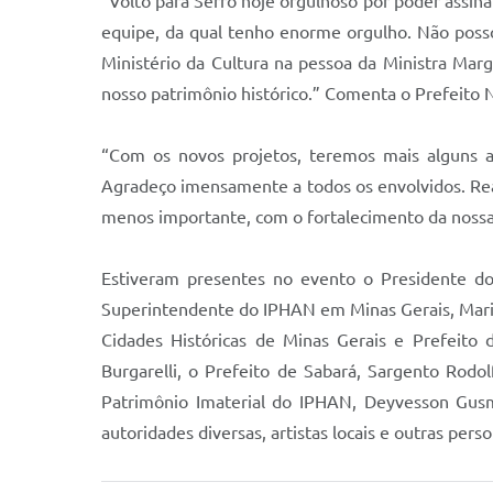
“Volto para Serro hoje orgulhoso por poder assin
equipe, da qual tenho enorme orgulho. Não posso
Ministério da Cultura na pessoa da Ministra Ma
nosso patrimônio histórico.” Comenta o Prefeito 
“Com os novos projetos, teremos mais alguns an
Agradeço imensamente a todos os envolvidos. Re
menos importante, com o fortalecimento da nossa 
Estiveram presentes no evento o Presidente do 
Superintendente do IPHAN em Minas Gerais, Maria
Cidades Históricas de Minas Gerais e Prefeito 
Burgarelli, o Prefeito de Sabará, Sargento Rodo
Patrimônio Imaterial do IPHAN, Deyvesson Gusm
autoridades diversas, artistas locais e outras pers