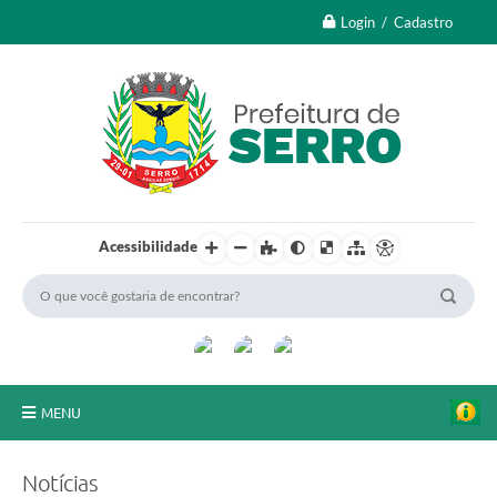
Login / Cadastro
Acessibilidade
MENU
A Nossa Cidade
Notícias