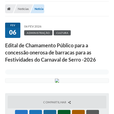
A Prefeitura
Notícias
Notícia
Transparência Pública
Processo Seletivo/Concurso Público
FEV
06 FEV 2026
06
Taxas de Inscrição/Guia de Arrecadação / Tributos
ADMINISTRAÇÃO
CULTURA
Online
Edital de Chamamento Público para a
Plano Diretor Participativo de Serro/MG
concessão onerosa de barracas para as
Planejamento e Orçamento Público: PPA - LOA -
Festividades do Carnaval de Serro -2026
LDO
Licitações
Sala Mineira do Empreendedor de Serro/MG
Organizações da Sociedade Civil
Lei Paulo Gustavo
COMPARTILHAR
Turismo