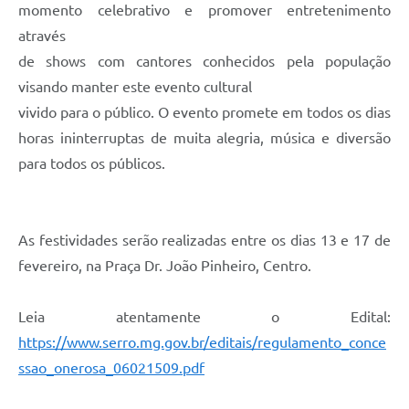
Links
momento celebrativo e promover entretenimento
através
Audiências Públicas
de shows com cantores conhecidos pela população
Galeria de Fotos
visando manter este evento cultural
vivido para o público. O evento promete em todos os dias
Galeria de Vídeos
horas ininterruptas de muita alegria, música e diversão
Telefones Úteis
para todos os públicos.
Diário Oficial
Contratos, Convênios e Publicações MROSC
As festividades serão realizadas entre os dias 13 e 17 de
Ouvidoria Municipal
fevereiro, na Praça Dr. João Pinheiro, Centro.
Notícias
Leia atentamente o Edital:
Contato
https://www.serro.mg.gov.br/editais/regulamento_conce
Radar da Transparência Pública
ssao_onerosa_06021509.pdf
Listagem de Contribuintes Inscritos na Dívida Ativa do