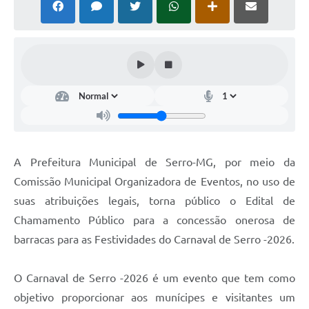
Horário - Linhas Municipais de Coletivos
Lei Aldir Blanc
Carta de Serviços
Emissão de Contracheque
Chamamento Público
Convênios
A Prefeitura Municipal de Serro-MG, por meio da
Arquivos para Download
Comissão Municipal Organizadora de Eventos, no uso de
suas atribuições legais, torna público o Edital de
SIC
Chamamento Público para a concessão onerosa de
FAQ
barracas para as Festividades do Carnaval de Serro -2026.
Jornal
O Carnaval de Serro -2026 é um evento que tem como
Covid -19 em Serro
objetivo proporcionar aos munícipes e visitantes um