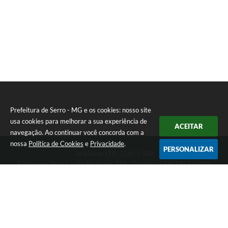
Prefeitura de Serro - MG e os cookies: nosso site
usa cookies para melhorar a sua experiência de
ACEITAR
navegação. Ao continuar você concorda com a
nossa
Política de Cookies
e
Privacidade
.
PERSONALIZAR
Telefone: (38) 3541-1368
Endereço: Praça João Pinheiro, 154 - Centro | CEP: 39150-000
Segunda-feira a Sexta-feira das 09:00 as 15:00 horas
CNPJ: 18.303.271/0001-81
Prefeitura de Serro - MG
Versão do Sistema:
3.5.3 - 19/06/2026