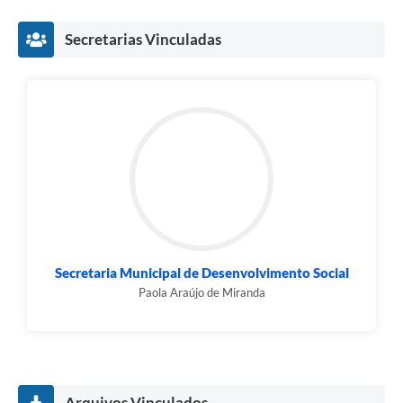
Links
Secretarias Vinculadas
Audiências Públicas
Galeria de Fotos
Galeria de Vídeos
Telefones Úteis
Diário Oficial
Contratos, Convênios e Publicações MROSC
Ouvidoria Municipal
Secretaria Municipal de Desenvolvimento Social
Notícias
Paola Araújo de Miranda
Contato
Radar da Transparência Pública
Listagem de Contribuintes Inscritos na Dívida Ativa do
Arquivos Vinculados