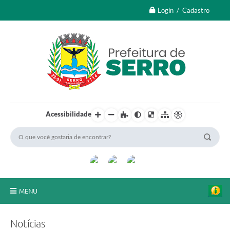
Login / Cadastro
Acessibilidade
MENU
A Nossa Cidade
Notícias