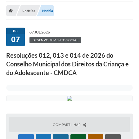
A Prefeitura
Notícias
Notícia
Transparência Pública
Processo Seletivo/Concurso Público
JUL
07 JUL 2026
07
Taxas de Inscrição/Guia de Arrecadação / Tributos
DESENVOLVIMENTO SOCIAL
Online
Resoluções 012, 013 e 014 de 2026 do
Plano Diretor Participativo de Serro/MG
Conselho Municipal dos Direitos da Criança e
Planejamento e Orçamento Público: PPA - LOA -
do Adolescente - CMDCA
LDO
Licitações
Sala Mineira do Empreendedor de Serro/MG
Organizações da Sociedade Civil
Lei Paulo Gustavo
COMPARTILHAR
Turismo