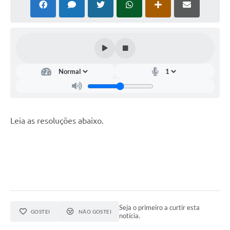
Horário - Linhas Municipais de Coletivos
Lei Aldir Blanc
Carta de Serviços
Emissão de Contracheque
Chamamento Público
Convênios
Leia as resoluções abaixo.
Arquivos para Download
SIC
FAQ
Jornal
Seja o primeiro a curtir esta
Covid -19 em Serro
GOSTEI
NÃO GOSTEI
notícia.