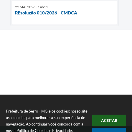
22 MAI 2026 - 14h11
REsolução 010/2026 - CMDCA
Prefeitura de Serro - MG e os cookies: nosso site
usa cookies para melhorar a sua experiência de
ACEITAR
navegação. Ao continuar você concorda com a
nossa
Política de Cookies
e
Privacidade
.