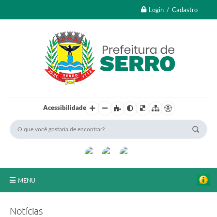
Login / Cadastro
Acessibilidade
MENU
A Nossa Cidade
Notícias