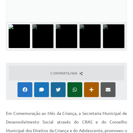
Horário - Linhas Municipais de Coletivos
Lei Aldir Blanc
Carta de Serviços
Emissão de Contracheque
Chamamento Público
Convênios
COMPARTILHAR
Arquivos para Download
SIC
FAQ
Jornal
Em Comemoração ao Mês da Criança, a Secretaria Municipal de
Desenvolvimento Social através do CRAS e do Conselho
Covid -19 em Serro
Municipal dos Direitos da Criança e do Adolescente, promoveu o