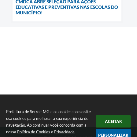
CMDCA ABRE SELEÇÃO PARA AÇÕES
EDUCATIVAS E PREVENTIVAS NAS ESCOLAS DO
MUNICÍPIO!
Prefeitura de Serro - MG e os cookies: nosso site
usa cookies para melhorar a sua experiência de
ACEITAR
navegação. Ao continuar você concorda com a
nossa
Política de Cookies
e
Privacidade
.
PERSONALIZAR