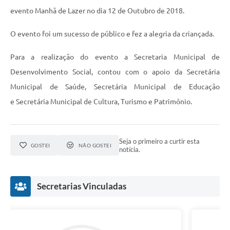
Links
evento Manhã de Lazer no dia 12 de Outubro de 2018.
Audiências Públicas
O evento foi um sucesso de público e fez a alegria da criançada.
Galeria de Fotos
Para a realização do evento a Secretaria Municipal de
Galeria de Vídeos
Desenvolvimento Social, contou com o apoio da Secretária
Telefones Úteis
Municipal de Saúde, Secretária Municipal de Educação
e Secretária Municipal de Cultura, Turismo e Patrimônio.
Diário Oficial
Contratos, Convênios e Publicações MROSC
Seja o primeiro a curtir esta
Ouvidoria Municipal
GOSTEI
NÃO GOSTEI
notícia.
Notícias
Contato
Secretarias Vinculadas
Radar da Transparência Pública
Listagem de Contribuintes Inscritos na Dívida Ativa do