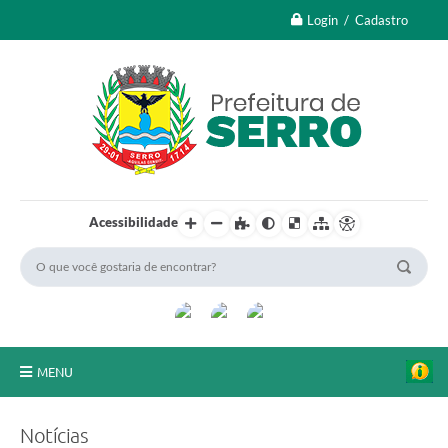
Login / Cadastro
Acessibilidade
MENU
A Nossa Cidade
Notícias