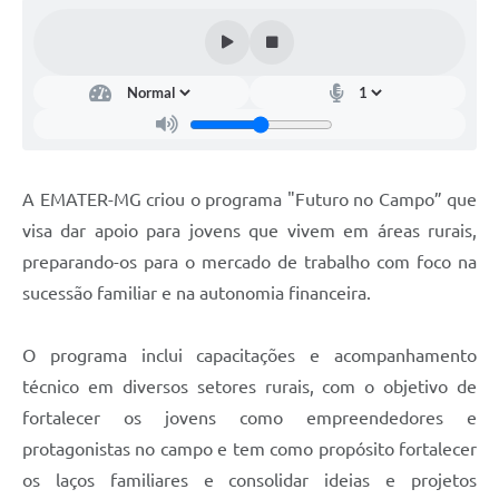
Horário - Linhas Municipais de Coletivos
Lei Aldir Blanc
Carta de Serviços
Emissão de Contracheque
A EMATER-MG criou o programa "Futuro no Campo” que
Chamamento Público
visa dar apoio para jovens que vivem em áreas rurais,
Convênios
preparando-os para o mercado de trabalho com foco na
Arquivos para Download
sucessão familiar e na autonomia financeira.
SIC
O programa inclui capacitações e acompanhamento
FAQ
técnico em diversos setores rurais, com o objetivo de
fortalecer os jovens como empreendedores e
Jornal
protagonistas no campo e tem como propósito fortalecer
Covid -19 em Serro
os laços familiares e consolidar ideias e projetos