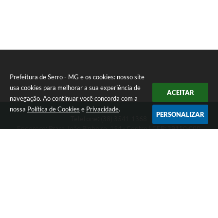
Prefeitura de Serro - MG e os cookies: nosso site
usa cookies para melhorar a sua experiência de
ACEITAR
navegação. Ao continuar você concorda com a
nossa
Política de Cookies
e
Privacidade
.
PERSONALIZAR
Telefone: (38) 3541-1368
Endereço: Praça João Pinheiro, 154 - Centro | CEP: 39150-000
Segunda-feira a Sexta-feira das 09:00 as 15:00 horas
CNPJ: 18.303.271/0001-81
Prefeitura de Serro - MG
Versão do Sistema:
3.5.3 - 19/06/2026
Portal atualizado em:
06/08/2026 11:21
Dados Abertos