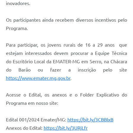
Links
inovadores.
Audiências Públicas
Os participantes ainda recebem diversos incentivos pelo
Galeria de Fotos
Programa.
Galeria de Vídeos
Para participar, os jovens rurais de 16 a 29 anos que
Telefones Úteis
estejam interessados devem procurar a Equipe Técnica
Diário Oficial
do Escritório Local da EMATER-MG em Serro, na Chácara
do Barão ou fazer a inscrição pelo site
Contratos, Convênios e Publicações MROSC
https://www.emater.mg.gov.br
.
Ouvidoria Municipal
Acesse o Edital, os anexos e o Folder Explicativo do
Notícias
Programa em nosso site:
Contato
Radar da Transparência Pública
Edital 001/2024 Emater/MG:
https://bit.ly/3CBBlxB
Anexos do Edital:
https://bit.ly/3URjLfr
Listagem de Contribuintes Inscritos na Dívida Ativa do